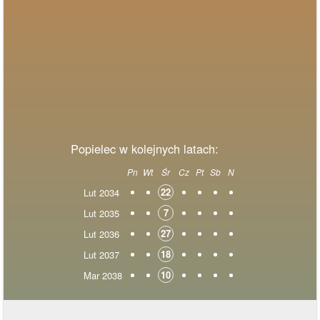
Popielec w kolejnych latach:
Pn
Wt
Śr
Cz
Pt
Sb
N
22
Lut 2034
7
Lut 2035
27
Lut 2036
18
Lut 2037
10
Mar 2038