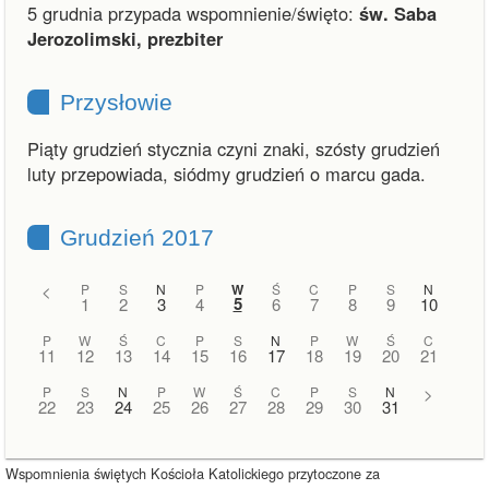
5 grudnia przypada wspomnienie/święto:
św. Saba
Jerozolimski, prezbiter
Przysłowie
Piąty grudzień stycznia czyni znaki, szósty grudzień
luty przepowiada, siódmy grudzień o marcu gada.
Grudzień 2017
<
P
S
N
P
W
Ś
C
P
S
N
5
1
2
3
4
6
7
8
9
10
P
W
Ś
C
P
S
N
P
W
Ś
C
11
12
13
14
15
16
17
18
19
20
21
P
S
N
P
W
Ś
C
P
S
N
>
22
23
24
25
26
27
28
29
30
31
Wspomnienia świętych Kościoła Katolickiego przytoczone za