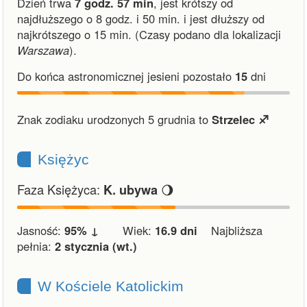
Dzień trwa
7 godz. 57 min
,
jest krótszy od
najdłuższego o 8 godz. i 50 min.
i
jest dłuższy od
najkrótszego o 15 min.
(Czasy podano dla lokalizacji
Warszawa
).
Do końca astronomicznej jesieni pozostało
15
dni
Znak zodiaku urodzonych 5 grudnia to
Strzelec ♐︎
Księżyc
Faza Księżyca:
🌖
K. ubywa
Jasność:
95% ↓
Wiek:
16.9 dni
Najbliższa
pełnia:
2 stycznia (wt.)
W Kościele Katolickim