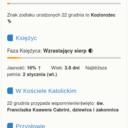
Znak zodiaku urodzonych 22 grudnia to
Koziorożec
♑︎
Księżyc
Faza Księżyca:
🌒
Wzrastający sierp
Jasność:
16% ↑
Wiek:
3.8 dni
Najbliższa
pełnia:
2 stycznia (wt.)
W Kościele Katolickim
22 grudnia przypada wspomnienie/święto:
św.
Franciszka Ksawera Cabrini, dziewica i zakonnica
Przysłowie