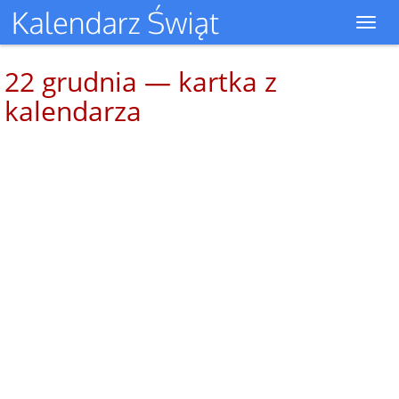
Toggl
navig
22 grudnia — kartka z
kalendarza