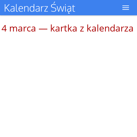
Toggl
navig
4 marca — kartka z kalendarza