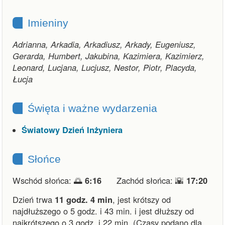
Imieniny
Adrianna, Arkadia, Arkadiusz, Arkady, Eugeniusz,
Gerarda, Humbert, Jakubina, Kazimiera, Kazimierz,
Leonard, Lucjana, Lucjusz, Nestor, Piotr, Placyda,
Łucja
Święta i ważne wydarzenia
Światowy Dzień Inżyniera
Słońce
Wschód słońca: 🌅
6:16
Zachód słońca: 🌇
17:20
Dzień trwa
11 godz. 4 min
,
jest krótszy od
najdłuższego o 5 godz. i 43 min.
i
jest dłuższy od
najkrótszego o 3 godz. i 22 min.
(Czasy podano dla