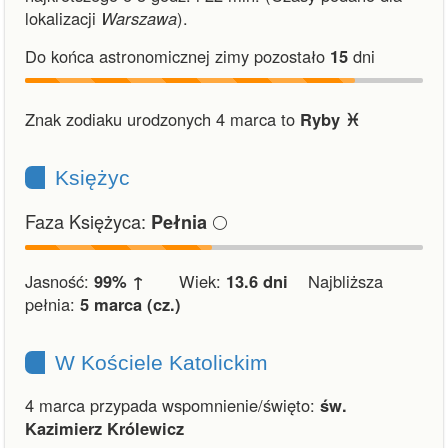
lokalizacji
Warszawa
).
Do końca astronomicznej zimy pozostało
15
dni
Znak zodiaku urodzonych 4 marca to
Ryby ♓︎
Księżyc
Faza Księżyca:
🌕
Pełnia
Jasność:
99% ↑
Wiek:
13.6 dni
Najbliższa
pełnia:
5 marca (cz.)
W Kościele Katolickim
4 marca przypada wspomnienie/święto:
św.
Kazimierz Królewicz