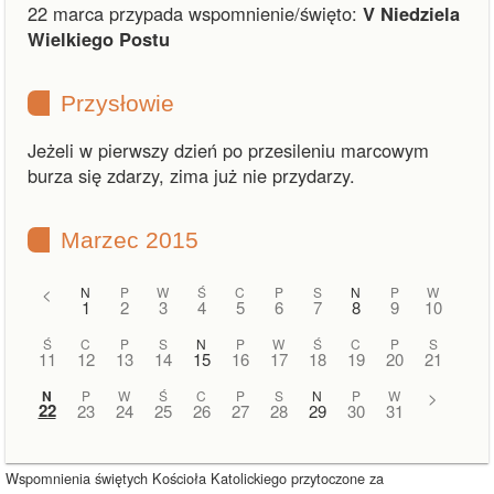
22 marca przypada wspomnienie/święto:
V Niedziela
Wielkiego Postu
Przysłowie
Jeżeli w pierwszy dzień po przesileniu marcowym
burza się zdarzy, zima już nie przydarzy.
Marzec 2015
<
N
P
W
Ś
C
P
S
N
P
W
1
2
3
4
5
6
7
8
9
10
Ś
C
P
S
N
P
W
Ś
C
P
S
11
12
13
14
15
16
17
18
19
20
21
N
P
W
Ś
C
P
S
N
P
W
>
22
23
24
25
26
27
28
29
30
31
Wspomnienia świętych Kościoła Katolickiego przytoczone za