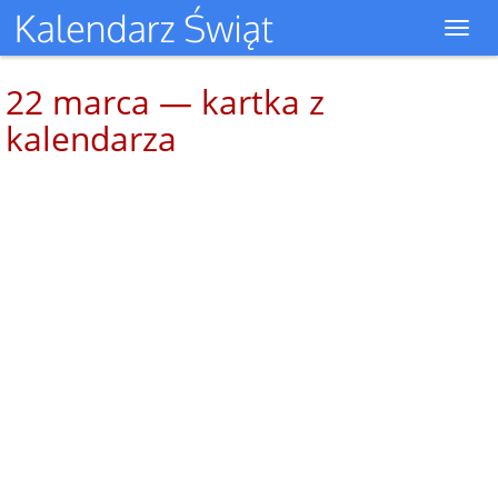
Toggl
navig
22 marca — kartka z
kalendarza