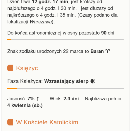
Dzień trwa
12 godz. 17 min
,
jest krótszy od
najdłuższego o 4 godz. i 30 min.
i
jest dłuższy od
najkrótszego o 4 godz. i 35 min.
(Czasy podano dla
lokalizacji
Warszawa
).
Do końca astronomicznej wiosny pozostało
90
dni
Znak zodiaku urodzonych 22 marca to
Baran ♈︎
Księżyc
Faza Księżyca:
🌒
Wzrastający sierp
Jasność:
7% ↑
Wiek:
2.4 dni
Najbliższa pełnia:
4 kwietnia (sb.)
W Kościele Katolickim