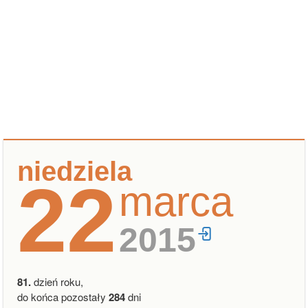
niedziela
22
marca
2015
81.
dzień roku,
do końca pozostały
284
dni