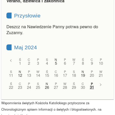
Verano, dziewica i zakonnica
Przysłowie
Deszcz na Nawiedzenie Panny potrwa pewno do
Zuzanny.
Maj 2024
<
Ś
C
P
S
N
P
W
Ś
C
P
1
2
3
4
5
6
7
8
9
10
S
N
P
W
Ś
C
P
S
N
P
W
11
12
13
14
15
16
17
18
19
20
21
Ś
C
P
S
N
P
W
Ś
C
P
>
31
22
23
24
25
26
27
28
29
30
Wspomnienia świętych Kościoła Katolickiego przytoczone za
Chronologicznym spisem informacji o świętych i błogosławionych. na