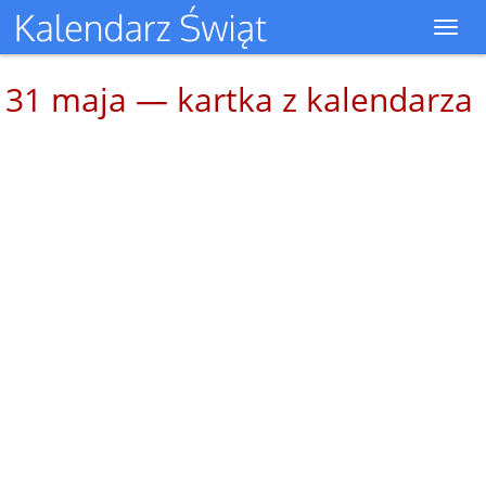
Toggl
navig
31 maja — kartka z kalendarza