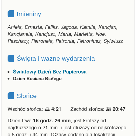
Imieniny
Aniela, Ernesta, Feliks, Jagoda, Kamila, Kancjan,
Kancjanela, Kancjusz, Maria, Marietta, Noe,
Paschazy, Petronela, Petronia, Petroniusz, Sylwiusz
Święta i ważne wydarzenia
Światowy Dzień Bez Papierosa
Dzień Bociana Białego
Słońce
Wschód słońca: 🌅
4:21
Zachód słońca: 🌇
20:47
Dzień trwa
16 godz. 26 min
,
jest krótszy od
najdłuższego o 21 min.
i
jest dłuższy od najkrótszego
o 8 godz. i 44 min.
(Czasy podano dla lokalizacji