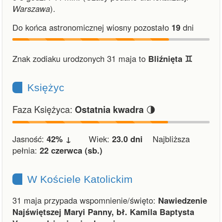
Warszawa
).
Do końca astronomicznej wiosny pozostało
19
dni
Znak zodiaku urodzonych 31 maja to
Bliźnięta ♊︎
Księżyc
Faza Księżyca:
🌗
Ostatnia kwadra
Jasność:
42% ↓
Wiek:
23.0 dni
Najbliższa
pełnia:
22 czerwca (sb.)
W Kościele Katolickim
31 maja przypada wspomnienie/święto:
Nawiedzenie
Najświętszej Maryi Panny, bł. Kamila Baptysta