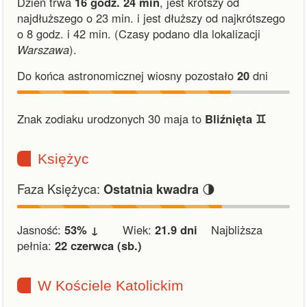
Dzień trwa
16 godz. 24 min
,
jest krótszy od
najdłuższego o 23 min.
i
jest dłuższy od najkrótszego
o 8 godz. i 42 min.
(Czasy podano dla lokalizacji
Warszawa
).
Do końca astronomicznej wiosny pozostało
20
dni
Znak zodiaku urodzonych 30 maja to
Bliźnięta ♊︎
Księżyc
Faza Księżyca:
🌗
Ostatnia kwadra
Jasność:
53% ↓
Wiek:
21.9 dni
Najbliższa
pełnia:
22 czerwca (sb.)
W Kościele Katolickim