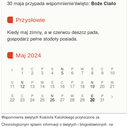
30 maja przypada wspomnienie/święto:
Boże Ciało
Przysłowie
Kiedy maj zimny, a w czerwcu deszcz pada,
gospodarz pełne stodoły posiada.
Maj 2024
<
Ś
C
P
S
N
P
W
Ś
C
P
1
2
3
4
5
6
7
8
9
10
S
N
P
W
Ś
C
P
S
N
P
W
11
12
13
14
15
16
17
18
19
20
21
Ś
C
P
S
N
P
W
Ś
C
P
>
30
22
23
24
25
26
27
28
29
31
Wspomnienia świętych Kościoła Katolickiego przytoczone za
Chronologicznym spisem informacji o świętych i błogosławionych. na