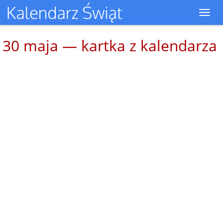
Toggl
navig
30 maja — kartka z kalendarza