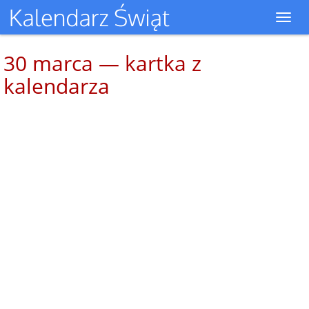
Toggl
navig
30 marca — kartka z
kalendarza