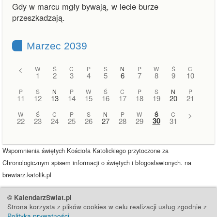
Gdy w marcu mgły bywają, w lecie burze
przeszkadzają.
Marzec 2039
<
W
Ś
C
P
S
N
P
W
Ś
C
1
2
3
4
5
6
7
8
9
10
P
S
N
P
W
Ś
C
P
S
N
P
11
12
13
14
15
16
17
18
19
20
21
W
Ś
C
P
S
N
P
W
Ś
C
>
30
22
23
24
25
26
27
28
29
31
Wspomnienia świętych Kościoła Katolickiego przytoczone za
Chronologicznym spisem informacji o świętych i błogosławionych. na
brewiarz.katolik.pl
© KalendarzSwiat.pl
Strona korzysta z plików cookies w celu realizacji usług zgodnie z
Polityką prywatności
.