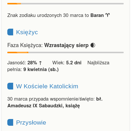
Znak zodiaku urodzonych 30 marca to
Baran ♈︎
Księżyc
Faza Księżyca:
🌒
Wzrastający sierp
Jasność:
28% ↑
Wiek:
5.2 dni
Najbliższa
pełnia:
9 kwietnia (sb.)
W Kościele Katolickim
30 marca przypada wspomnienie/święto:
bł.
Amadeusz IX Sabaudzki, książę
Przysłowie