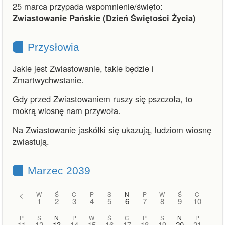
25 marca przypada wspomnienie/święto:
Zwiastowanie Pańskie (Dzień Świętości Życia)
Przysłowia
Jakie jest Zwiastowanie, takie będzie i
Zmartwychwstanie.
Gdy przed Zwiastowaniem ruszy się pszczoła, to
mokrą wiosnę nam przywoła.
Na Zwiastowanie jaskółki się ukazują, ludziom wiosnę
zwiastują.
Marzec 2039
<
W
Ś
C
P
S
N
P
W
Ś
C
1
2
3
4
5
6
7
8
9
10
P
S
N
P
W
Ś
C
P
S
N
P
11
12
13
14
15
16
17
18
19
20
21