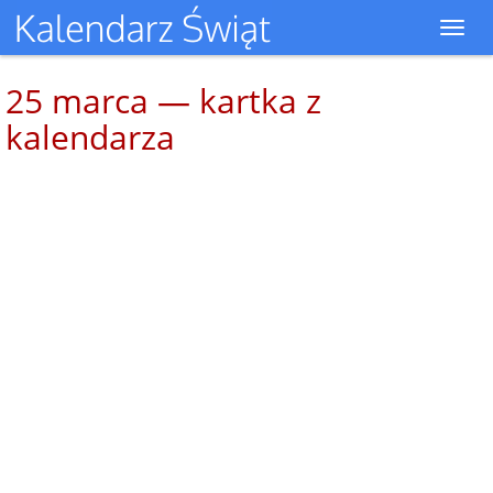
Toggl
navig
25 marca — kartka z
kalendarza