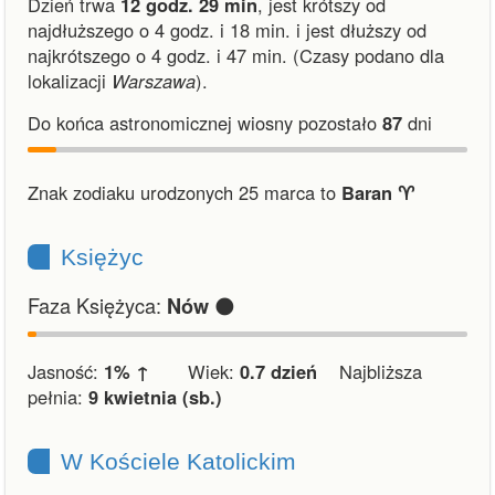
Dzień trwa
12 godz. 29 min
,
jest krótszy od
najdłuższego o 4 godz. i 18 min.
i
jest dłuższy od
najkrótszego o 4 godz. i 47 min.
(Czasy podano dla
lokalizacji
Warszawa
).
Do końca astronomicznej wiosny pozostało
87
dni
Znak zodiaku urodzonych 25 marca to
Baran ♈︎
Księżyc
Faza Księżyca:
🌑
Nów
Jasność:
1% ↑
Wiek:
0.7 dzień
Najbliższa
pełnia:
9 kwietnia (sb.)
W Kościele Katolickim