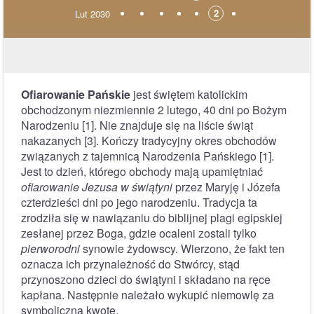
2
Lut 2030
Ofiarowanie Pańskie
jest świętem katolickim
obchodzonym niezmiennie 2 lutego, 40 dni po Bożym
Narodzeniu [1]. Nie znajduje się na liście świąt
nakazanych [3]. Kończy tradycyjny okres obchodów
związanych z tajemnicą Narodzenia Pańskiego [1].
Jest to dzień, którego obchody mają upamiętniać
ofiarowanie Jezusa w świątyni
przez Maryję i Józefa
czterdzieści dni po jego narodzeniu. Tradycja ta
zrodziła się w nawiązaniu do biblijnej plagi egipskiej
zesłanej przez Boga, gdzie ocaleni zostali tylko
pierworodni
synowie żydowscy. Wierzono, że fakt ten
oznacza ich przynależność do Stwórcy, stąd
przynoszono dzieci do świątyni i składano na ręce
kapłana. Następnie należało wykupić niemowlę za
symboliczną kwotę.