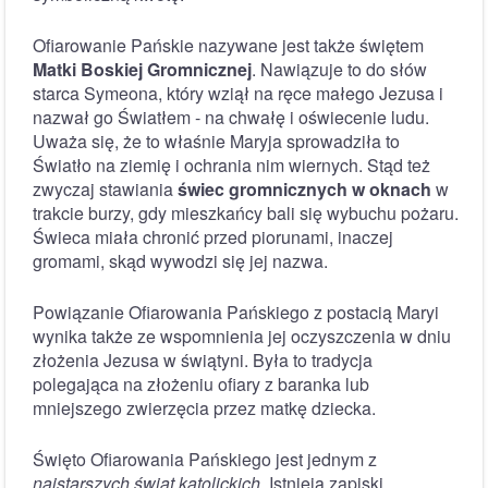
Ofiarowanie Pańskie nazywane jest także świętem
Matki Boskiej Gromnicznej
. Nawiązuje to do słów
starca Symeona, który wziął na ręce małego Jezusa i
nazwał go Światłem - na chwałę i oświecenie ludu.
Uważa się, że to właśnie Maryja sprowadziła to
Światło na ziemię i ochrania nim wiernych. Stąd też
zwyczaj stawiania
świec gromnicznych w oknach
w
trakcie burzy, gdy mieszkańcy bali się wybuchu pożaru.
Świeca miała chronić przed piorunami, inaczej
gromami, skąd wywodzi się jej nazwa.
Powiązanie Ofiarowania Pańskiego z postacią Maryi
wynika także ze wspomnienia jej oczyszczenia w dniu
złożenia Jezusa w świątyni. Była to tradycja
polegająca na złożeniu ofiary z baranka lub
mniejszego zwierzęcia przez matkę dziecka.
Święto Ofiarowania Pańskiego jest jednym z
najstarszych świąt katolickich
. Istnieją zapiski