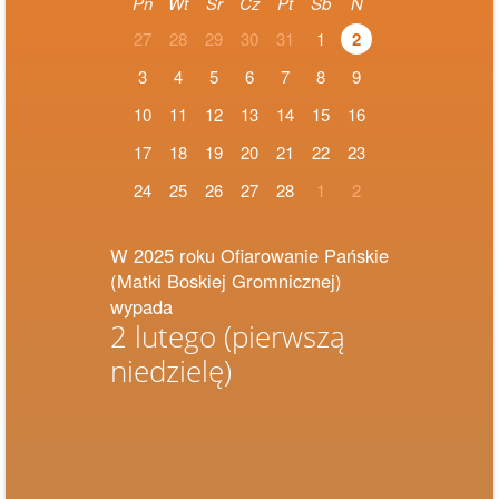
Pn
Wt
Śr
Cz
Pt
Sb
N
27
28
29
30
31
1
2
3
4
5
6
7
8
9
10
11
12
13
14
15
16
17
18
19
20
21
22
23
24
25
26
27
28
1
2
W 2025 roku Ofiarowanie Pańskie
(Matki Boskiej Gromnicznej)
wypada
2 lutego
(pierwszą
niedzielę)