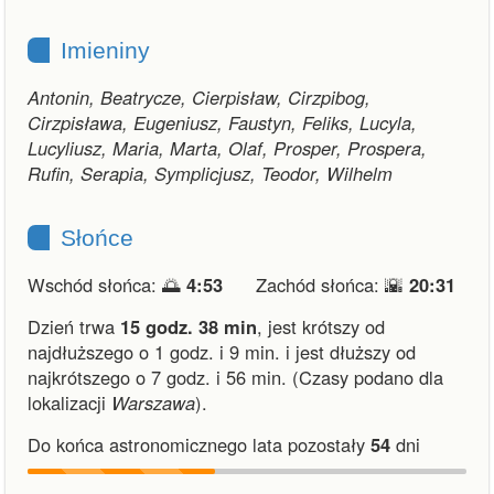
Imieniny
Antonin, Beatrycze, Cierpisław, Cirzpibog,
Cirzpisława, Eugeniusz, Faustyn, Feliks, Lucyla,
Lucyliusz, Maria, Marta, Olaf, Prosper, Prospera,
Rufin, Serapia, Symplicjusz, Teodor, Wilhelm
Słońce
Wschód słońca: 🌅
4:53
Zachód słońca: 🌇
20:31
Dzień trwa
15 godz. 38 min
,
jest krótszy od
najdłuższego o 1 godz. i 9 min.
i
jest dłuższy od
najkrótszego o 7 godz. i 56 min.
(Czasy podano dla
lokalizacji
Warszawa
).
Do końca astronomicznego lata pozostały
54
dni