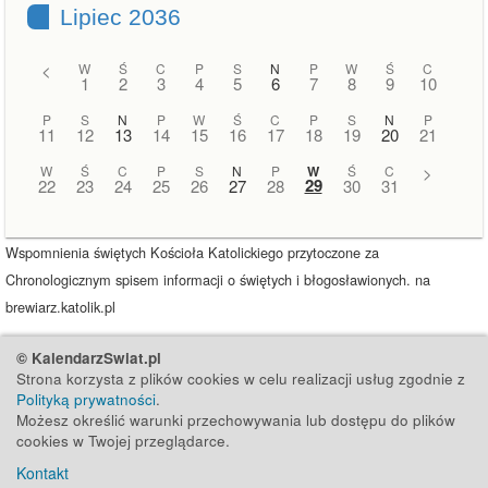
Lipiec 2036
<
W
Ś
C
P
S
N
P
W
Ś
C
1
2
3
4
5
6
7
8
9
10
P
S
N
P
W
Ś
C
P
S
N
P
11
12
13
14
15
16
17
18
19
20
21
W
Ś
C
P
S
N
P
W
Ś
C
>
29
22
23
24
25
26
27
28
30
31
Wspomnienia świętych Kościoła Katolickiego przytoczone za
Chronologicznym spisem informacji o świętych i błogosławionych. na
brewiarz.katolik.pl
© KalendarzSwiat.pl
Strona korzysta z plików cookies w celu realizacji usług zgodnie z
Polityką prywatności
.
Możesz określić warunki przechowywania lub dostępu do plików
cookies w Twojej przeglądarce.
Kontakt