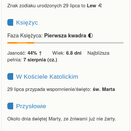
Znak zodiaku urodzonych 29 lipca to
Lew ♌︎
Księżyc
Faza Księżyca:
🌓
Pierwsza kwadra
Jasność:
44% ↑
Wiek:
6.8 dni
Najbliższa
pełnia:
7 sierpnia (cz.)
W Kościele Katolickim
29 lipca przypada wspomnienie/święto:
św. Marta
Przysłowie
Około dnia świętej Marty, ze żniwami już nie żarty.