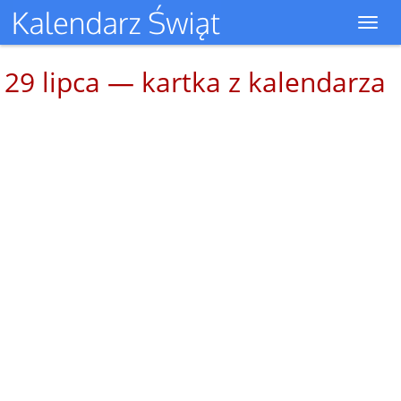
Toggl
navig
29 lipca — kartka z kalendarza