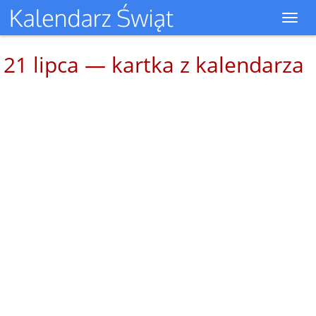
Toggl
navig
21 lipca — kartka z kalendarza