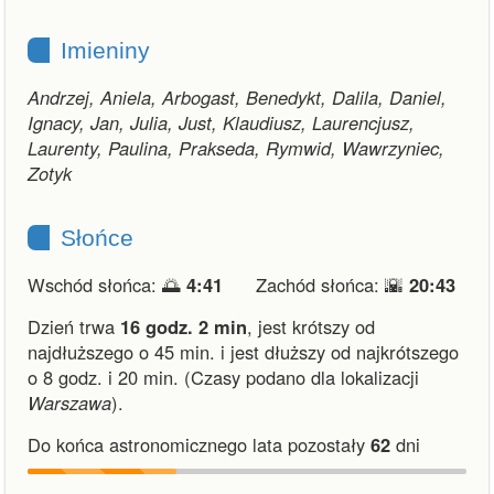
Imieniny
Andrzej, Aniela, Arbogast, Benedykt, Dalila, Daniel,
Ignacy, Jan, Julia, Just, Klaudiusz, Laurencjusz,
Laurenty, Paulina, Prakseda, Rymwid, Wawrzyniec,
Zotyk
Słońce
Wschód słońca: 🌅
4:41
Zachód słońca: 🌇
20:43
Dzień trwa
16 godz. 2 min
,
jest krótszy od
najdłuższego o 45 min.
i
jest dłuższy od najkrótszego
o 8 godz. i 20 min.
(Czasy podano dla lokalizacji
Warszawa
).
Do końca astronomicznego lata pozostały
62
dni