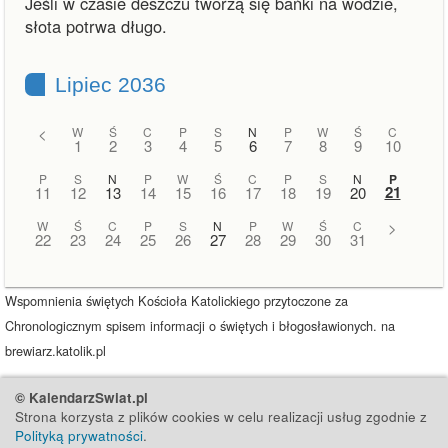
Jeśli w czasie deszczu tworzą się bańki na wodzie,
słota potrwa długo.
Lipiec 2036
<
W
Ś
C
P
S
N
P
W
Ś
C
1
2
3
4
5
6
7
8
9
10
P
S
N
P
W
Ś
C
P
S
N
P
21
11
12
13
14
15
16
17
18
19
20
W
Ś
C
P
S
N
P
W
Ś
C
>
22
23
24
25
26
27
28
29
30
31
Wspomnienia świętych Kościoła Katolickiego przytoczone za
Chronologicznym spisem informacji o świętych i błogosławionych. na
brewiarz.katolik.pl
© KalendarzSwiat.pl
Strona korzysta z plików cookies w celu realizacji usług zgodnie z
Polityką prywatności
.