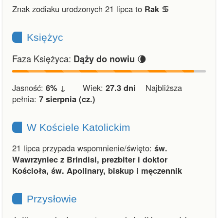
Znak zodiaku urodzonych 21 lipca to
Rak ♋︎
Księżyc
Faza Księżyca:
🌘
Dąży do nowiu
Jasność:
6% ↓
Wiek:
27.3 dni
Najbliższa
pełnia:
7 sierpnia (cz.)
W Kościele Katolickim
21 lipca przypada wspomnienie/święto:
św.
Wawrzyniec z Brindisi, prezbiter i doktor
Kościoła, św. Apolinary, biskup i męczennik
Przysłowie