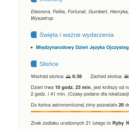
Eleonora, Feliks, Fortunat, Gumbert, Henryka,
Wyszetrop
Święta i ważne wydarzenia
Międzynarodowy Dzień Języka Ojczyste
Słońce
Wschód słońca: 🌅
6:38
Zachód słońca: 
Dzień trwa
10 godz. 23 min
,
jest krótszy od 
2 godz. i 41 min.
(Czasy podano dla lokalizacj
Do końca astronomicznej zimy pozostało
26
dn
Znak zodiaku urodzonych 21 lutego to
Ryby ♓