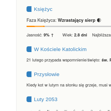
Księżyc
Faza Księżyca:
🌒
Wzrastający sierp
Jasność:
9% ↑
Wiek:
2.8 dni
Najbliższa 
W Kościele Katolickim
21 lutego przypada wspomnienie/święto:
św. 
Przysłowie
Kiedy kot w lutym na słonku się grzeje, musi 
Luty 2053
S
N
P
W
Ś
C
P
S
N