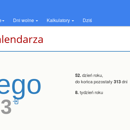
e
Dni wolne
Kalkulatory
Dziś
alendarza
tego
52.
dzień roku,
do końca pozostały
313
dni
8.
tydzień roku
53