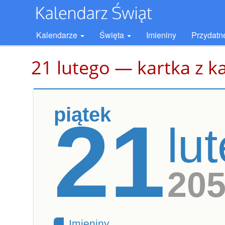
Kalendarze
Święta
Imieniny
Przydatn
21 lutego — kartka z k
piątek
21
lu
20
Imieniny