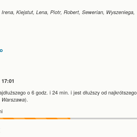
 Irena, Kiejstut, Lena, Piotr, Robert, Sewerian, Wyszeniega,
go

17:01
najdłuższego o 6 godz. i 24 min.
i
jest dłuższy od najkrótszego
i
Warszawa
).
i
︎