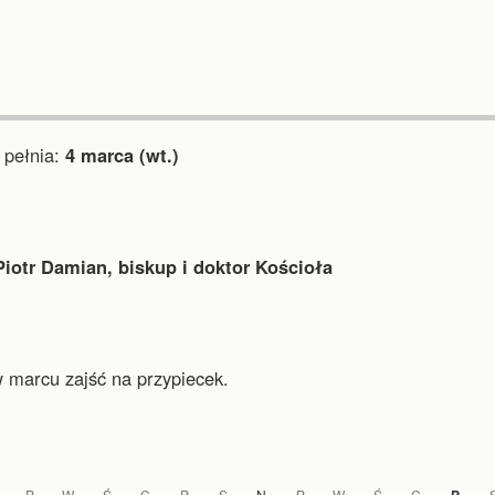
pełnia:
4 marca (wt.)
Piotr Damian, biskup i doktor Kościoła
w marcu zajść na przypiecek.
P
W
Ś
C
P
S
N
P
W
Ś
C