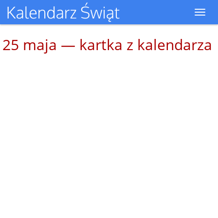
Toggl
navig
25 maja — kartka z kalendarza