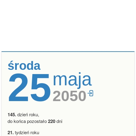
środa
25
maja
2050
145.
dzień roku,
do końca pozostało
220
dni
21.
tydzień roku