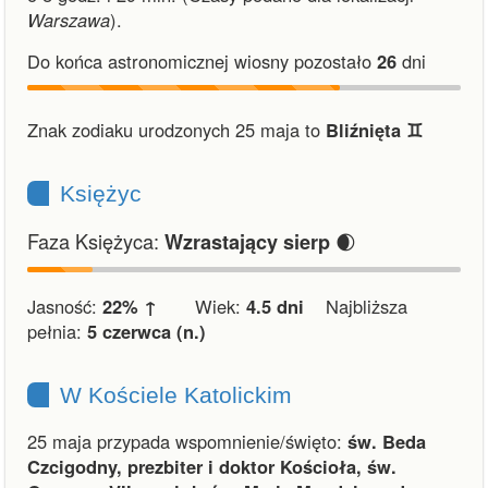
Warszawa
).
Do końca astronomicznej wiosny pozostało
26
dni
Znak zodiaku urodzonych 25 maja to
Bliźnięta ♊︎
Księżyc
Faza Księżyca:
🌒
Wzrastający sierp
Jasność:
22% ↑
Wiek:
4.5 dni
Najbliższa
pełnia:
5 czerwca (n.)
W Kościele Katolickim
25 maja przypada wspomnienie/święto:
św. Beda
Czcigodny, prezbiter i doktor Kościoła, św.