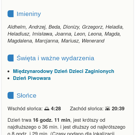
Imieniny
Aldhelm, Andrzej, Beda, Dionizy, Grzegorz, Heladia,
Heladiusz, Imisława, Joanna, Leon, Leona, Magda,
Magdalena, Marcjanna, Mariusz, Wenerand
Święta i ważne wydarzenia
Międzynarodowy Dzień Dzieci Zaginionych
Dzień Piwowara
Słońce
Wschód słońca: 🌅
4:28
Zachód słońca: 🌇
20:39
Dzień trwa
16 godz. 11 min
,
jest krótszy od
najdłuższego o 36 min.
i
jest dłuższy od najkrótszego
o 8 godz. i 29 min.
(Czasy podano dla lokalizacji