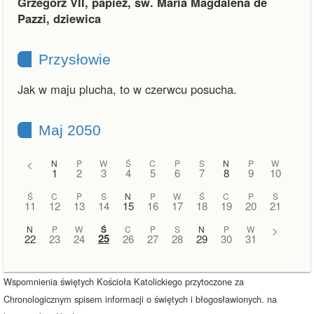
Grzegorz VII, papież, św. Maria Magdalena de
Pazzi, dziewica
Przysłowie
Jak w maju plucha, to w czerwcu posucha.
Maj 2050
<
N
P
W
Ś
C
P
S
N
P
W
1
2
3
4
5
6
7
8
9
10
Ś
C
P
S
N
P
W
Ś
C
P
S
11
12
13
14
15
16
17
18
19
20
21
N
P
W
Ś
C
P
S
N
P
W
>
25
22
23
24
26
27
28
29
30
31
Wspomnienia świętych Kościoła Katolickiego przytoczone za
Chronologicznym spisem informacji o świętych i błogosławionych. na