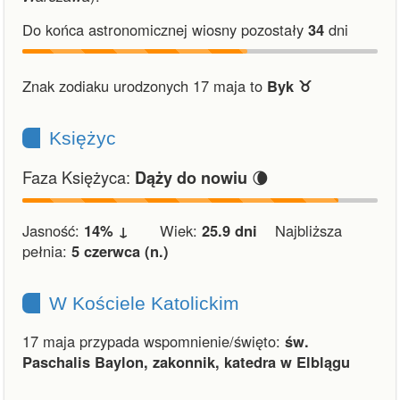
Do końca astronomicznej wiosny pozostały
34
dni
Znak zodiaku urodzonych 17 maja to
Byk ♉︎
Księżyc
Faza Księżyca:
🌘
Dąży do nowiu
Jasność:
14% ↓
Wiek:
25.9 dni
Najbliższa
pełnia:
5 czerwca (n.)
W Kościele Katolickim
17 maja przypada wspomnienie/święto:
św.
Paschalis Baylon, zakonnik, katedra w Elblągu