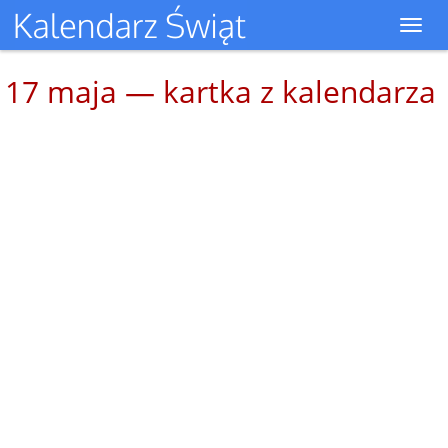
Toggl
navig
17 maja — kartka z kalendarza