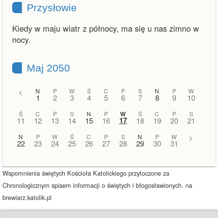
Przysłowie
Kiedy w maju wiatr z północy, ma się u nas zimno w
nocy.
Maj 2050
<
N
P
W
Ś
C
P
S
N
P
W
1
2
3
4
5
6
7
8
9
10
Ś
C
P
S
N
P
W
Ś
C
P
S
17
11
12
13
14
15
16
18
19
20
21
N
P
W
Ś
C
P
S
N
P
W
>
22
23
24
25
26
27
28
29
30
31
Wspomnienia świętych Kościoła Katolickiego przytoczone za
Chronologicznym spisem informacji o świętych i błogosławionych. na
brewiarz.katolik.pl