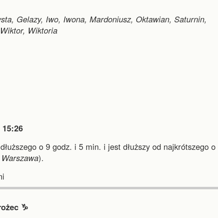
ysta, Gelazy, Iwo, Iwona, Mardoniusz, Oktawian, Saturnin,
Wiktor, Wiktoria

15:26
jdłuższego o 9 godz. i 5 min.
i
jest dłuższy od najkrótszego o
i
Warszawa
).
i
rożec ♑︎