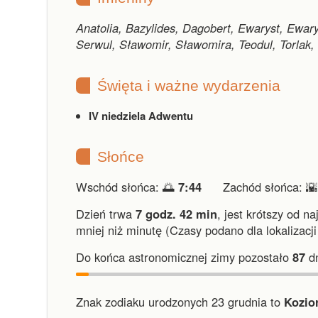
Anatolia, Bazylides, Dagobert, Ewaryst, Ewar
Serwul, Sławomir, Sławomira, Teodul, Torlak, 
Święta i ważne wydarzenia
IV niedziela Adwentu
Słońce
Wschód słońca: 🌅
7:44
Zachód słońca: 
Dzień trwa
7 godz. 42 min
,
jest krótszy od na
mniej niż minutę
(Czasy podano dla lokalizacj
Do końca astronomicznej zimy pozostało
87
dn
Znak zodiaku urodzonych 23 grudnia to
Kozio