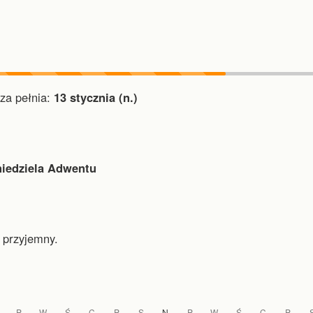
a pełnia:
13 stycznia (n.)
niedziela Adwentu
 przyjemny.
P
W
Ś
C
P
S
N
P
W
Ś
C
P