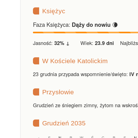
Księżyc
Faza Księżyca:
🌘
Dąży do nowiu
Jasność:
32% ↓
Wiek:
23.9 dni
Najbliższ
W Kościele Katolickim
23 grudnia przypada wspomnienie/święto:
IV 
Przysłowie
Grudzień ze śniegiem zimny, żytom na wskroś
Grudzień 2035
S
N
P
W
Ś
C
P
S
N