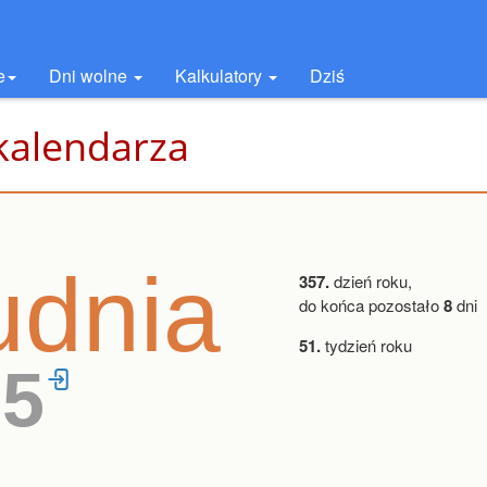
e
Dni wolne
Kalkulatory
Dziś
kalendarza
udnia
357.
dzień roku,
do końca pozostało
8
dni
51.
tydzień roku
35