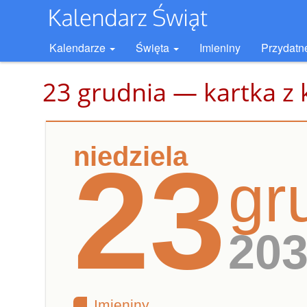
Kalendarze
Święta
Imieniny
Przydatn
23 grudnia — kartka z 
niedziela
23
gr
20
Imieniny