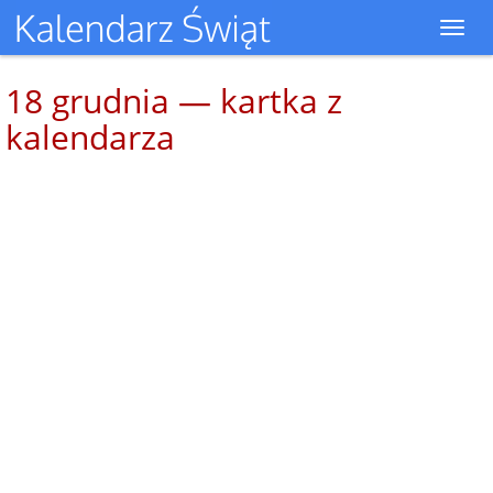
Toggl
navig
18 grudnia — kartka z
kalendarza