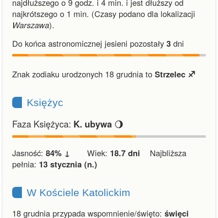
najdłuższego o 9 godz. i 4 min.
i
jest dłuższy od
najkrótszego o 1 min.
(Czasy podano dla lokalizacji
Warszawa
).
Do końca astronomicznej jesieni pozostały
3
dni
Znak zodiaku urodzonych 18 grudnia to
Strzelec ♐︎
Księżyc
Faza Księżyca:
🌖
K. ubywa
Jasność:
84% ↓
Wiek:
18.7 dni
Najbliższa
pełnia:
13 stycznia (n.)
W Kościele Katolickim
18 grudnia przypada wspomnienie/święto:
święci