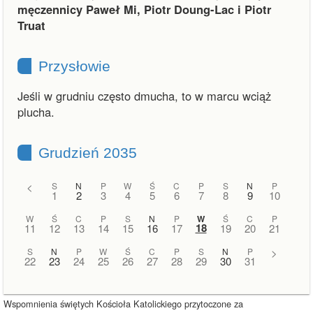
męczennicy Paweł Mi, Piotr Doung-Lac i Piotr
Truat
Przysłowie
Jeśli w grudniu często dmucha, to w marcu wciąż
plucha.
Grudzień 2035
<
S
N
P
W
Ś
C
P
S
N
P
1
2
3
4
5
6
7
8
9
10
W
Ś
C
P
S
N
P
W
Ś
C
P
18
11
12
13
14
15
16
17
19
20
21
S
N
P
W
Ś
C
P
S
N
P
>
22
23
24
25
26
27
28
29
30
31
Wspomnienia świętych Kościoła Katolickiego przytoczone za