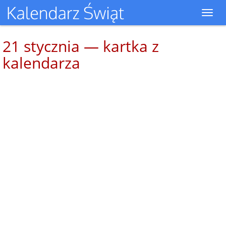
Toggl
navig
21 stycznia — kartka z
kalendarza