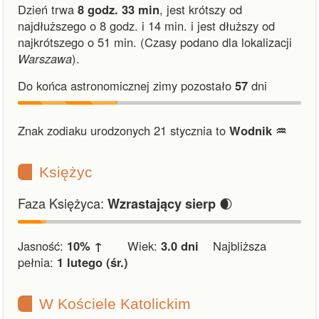
Dzień trwa
8 godz. 33 min
,
jest krótszy od
najdłuższego o 8 godz. i 14 min.
i
jest dłuższy od
najkrótszego o 51 min.
(Czasy podano dla lokalizacji
Warszawa
).
Do końca astronomicznej zimy pozostało
57
dni
Znak zodiaku urodzonych 21 stycznia to
Wodnik ♒︎
Księżyc
Faza Księżyca:
🌒
Wzrastający sierp
Jasność:
10% ↑
Wiek:
3.0 dni
Najbliższa
pełnia:
1 lutego (śr.)
W Kościele Katolickim