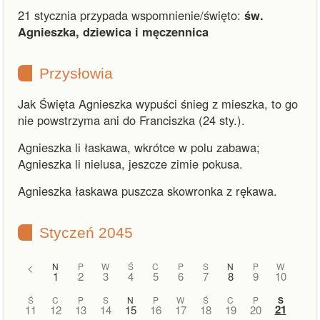
21 stycznia przypada wspomnienie/święto:
św.
Agnieszka, dziewica i męczennica
Przysłowia
Jak Święta Agnieszka wypuści śnieg z mieszka, to go
nie powstrzyma ani do Franciszka (24 sty.).
Agnieszka li łaskawa, wkrótce w polu zabawa;
Agnieszka li nielusa, jeszcze zimie pokusa.
Agnieszka łaskawa puszcza skowronka z rękawa.
Styczeń 2045
<
N
P
W
Ś
C
P
S
N
P
W
1
2
3
4
5
6
7
8
9
10
Ś
C
P
S
N
P
W
Ś
C
P
S
21
11
12
13
14
15
16
17
18
19
20