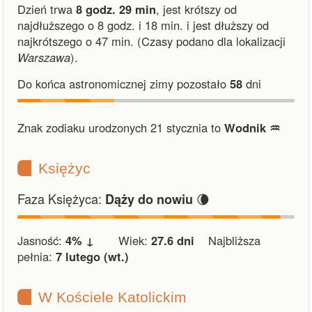
Dzień trwa
8 godz. 29 min
,
jest krótszy od
najdłuższego o 8 godz. i 18 min.
i
jest dłuższy od
najkrótszego o 47 min.
(Czasy podano dla lokalizacji
Warszawa
).
Do końca astronomicznej zimy pozostało
58
dni
Znak zodiaku urodzonych 21 stycznia to
Wodnik ♒︎
Księżyc
Faza Księżyca:
🌘
Dąży do nowiu
Jasność:
4% ↓
Wiek:
27.6 dni
Najbliższa
pełnia:
7 lutego (wt.)
W Kościele Katolickim