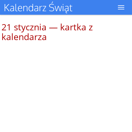
Toggl
navig
21 stycznia — kartka z
kalendarza