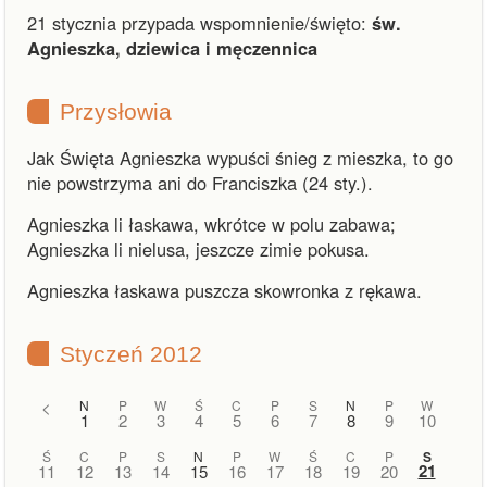
21 stycznia przypada wspomnienie/święto:
św.
Agnieszka, dziewica i męczennica
Przysłowia
Jak Święta Agnieszka wypuści śnieg z mieszka, to go
nie powstrzyma ani do Franciszka (24 sty.).
Agnieszka li łaskawa, wkrótce w polu zabawa;
Agnieszka li nielusa, jeszcze zimie pokusa.
Agnieszka łaskawa puszcza skowronka z rękawa.
Styczeń 2012
<
N
P
W
Ś
C
P
S
N
P
W
1
2
3
4
5
6
7
8
9
10
Ś
C
P
S
N
P
W
Ś
C
P
S
21
11
12
13
14
15
16
17
18
19
20