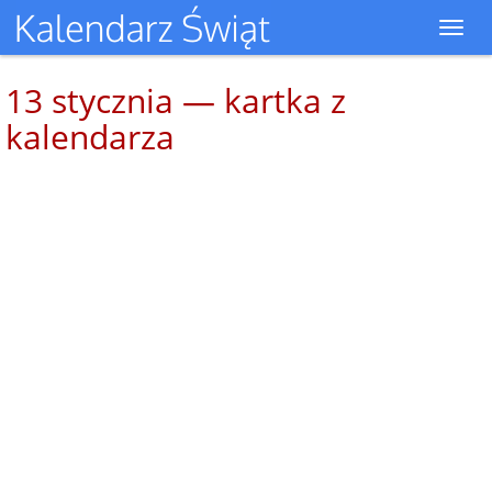
Toggl
navig
13 stycznia — kartka z
kalendarza