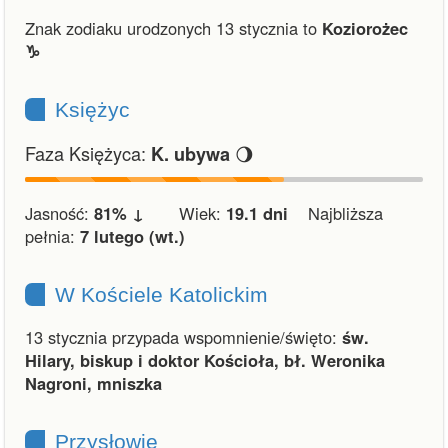
Znak zodiaku urodzonych 13 stycznia to
Koziorożec
♑︎
Księżyc
Faza Księżyca:
🌖
K. ubywa
Jasność:
81% ↓
Wiek:
19.1 dni
Najbliższa
pełnia:
7 lutego (wt.)
W Kościele Katolickim
13 stycznia przypada wspomnienie/święto:
św.
Hilary, biskup i doktor Kościoła, bł. Weronika
Nagroni, mniszka
Przysłowie