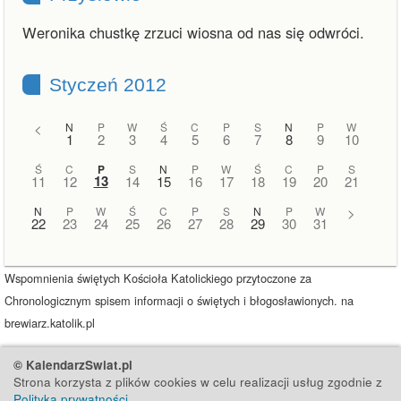
Weronika chustkę zrzuci wiosna od nas się odwróci.
Styczeń 2012
<
N
P
W
Ś
C
P
S
N
P
W
1
2
3
4
5
6
7
8
9
10
Ś
C
P
S
N
P
W
Ś
C
P
S
13
11
12
14
15
16
17
18
19
20
21
N
P
W
Ś
C
P
S
N
P
W
>
22
23
24
25
26
27
28
29
30
31
Wspomnienia świętych Kościoła Katolickiego przytoczone za
Chronologicznym spisem informacji o świętych i błogosławionych. na
brewiarz.katolik.pl
© KalendarzSwiat.pl
Strona korzysta z plików cookies w celu realizacji usług zgodnie z
Polityką prywatności
.