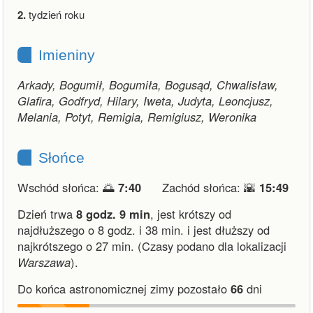
2.
tydzień roku
Imieniny
Arkady, Bogumił, Bogumiła, Bogusąd, Chwalisław,
Glafira, Godfryd, Hilary, Iweta, Judyta, Leoncjusz,
Melania, Potyt, Remigia, Remigiusz, Weronika
Słońce
Wschód słońca: 🌅
7:40
Zachód słońca: 🌇
15:49
Dzień trwa
8 godz. 9 min
,
jest krótszy od
najdłuższego o 8 godz. i 38 min.
i
jest dłuższy od
najkrótszego o 27 min.
(Czasy podano dla lokalizacji
Warszawa
).
Do końca astronomicznej zimy pozostało
66
dni