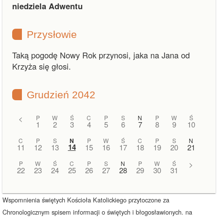
niedziela Adwentu
Przysłowie
Taką pogodę Nowy Rok przynosi, jaka na Jana od
Krzyża się głosi.
Grudzień 2042
<
P
W
Ś
C
P
S
N
P
W
Ś
1
2
3
4
5
6
7
8
9
10
C
P
S
N
P
W
Ś
C
P
S
N
14
11
12
13
15
16
17
18
19
20
21
P
W
Ś
C
P
S
N
P
W
Ś
>
22
23
24
25
26
27
28
29
30
31
Wspomnienia świętych Kościoła Katolickiego przytoczone za
Chronologicznym spisem informacji o świętych i błogosławionych. na