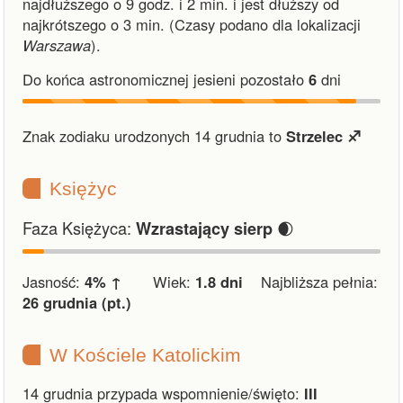
najdłuższego o 9 godz. i 2 min.
i
jest dłuższy od
najkrótszego o 3 min.
(Czasy podano dla lokalizacji
Warszawa
).
Do końca astronomicznej jesieni pozostało
6
dni
Znak zodiaku urodzonych 14 grudnia to
Strzelec ♐︎
Księżyc
Faza Księżyca:
🌒
Wzrastający sierp
Jasność:
4% ↑
Wiek:
1.8 dni
Najbliższa pełnia:
26 grudnia (pt.)
W Kościele Katolickim
14 grudnia przypada wspomnienie/święto:
III