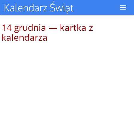
Toggl
navig
14 grudnia — kartka z
kalendarza