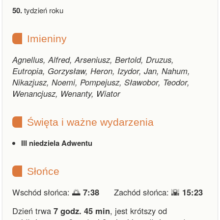
50.
tydzień roku
Imieniny
Agnellus, Alfred, Arseniusz, Bertold, Druzus,
Eutropia, Gorzysław, Heron, Izydor, Jan, Nahum,
Nikazjusz, Noemi, Pompejusz, Sławobor, Teodor,
Wenancjusz, Wenanty, Wiator
Święta i ważne wydarzenia
III niedziela Adwentu
Słońce
Wschód słońca: 🌅
7:38
Zachód słońca: 🌇
15:23
Dzień trwa
7 godz. 45 min
,
jest krótszy od