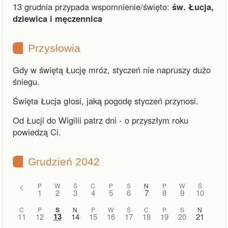
13 grudnia przypada wspomnienie/święto:
św. Łucja,
dziewica i męczennica
Przysłowia
Gdy w świętą Łucję mróz, styczeń nie napruszy dużo
śniegu.
Święta Łucja głosi, jaką pogodę styczeń przynosi.
Od Łucji do Wigilii patrz dni - o przyszłym roku
powiedzą Ci.
Grudzień 2042
<
P
W
Ś
C
P
S
N
P
W
Ś
1
2
3
4
5
6
7
8
9
10
C
P
S
N
P
W
Ś
C
P
S
N
13
11
12
14
15
16
17
18
19
20
21