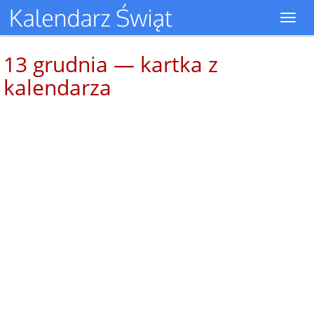
Toggl
navig
13 grudnia — kartka z
kalendarza