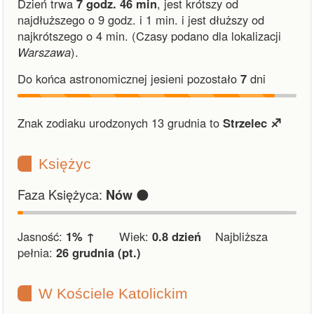
Dzień trwa
7 godz. 46 min
,
jest krótszy od
najdłuższego o 9 godz. i 1 min.
i
jest dłuższy od
najkrótszego o 4 min.
(Czasy podano dla lokalizacji
Warszawa
).
Do końca astronomicznej jesieni pozostało
7
dni
Znak zodiaku urodzonych 13 grudnia to
Strzelec ♐︎
Księżyc
Faza Księżyca:
🌑
Nów
Jasność:
1% ↑
Wiek:
0.8 dzień
Najbliższa
pełnia:
26 grudnia (pt.)
W Kościele Katolickim