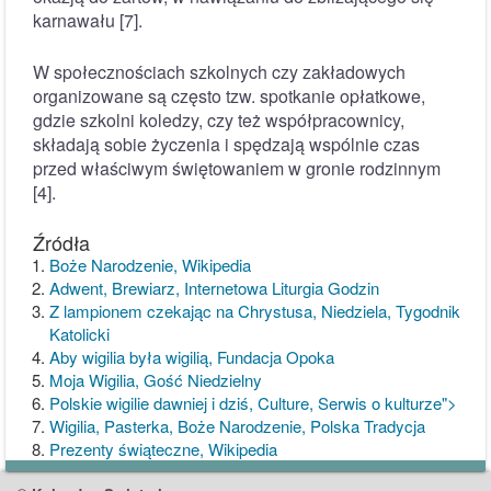
karnawału [7].
W społecznościach szkolnych czy zakładowych
organizowane są często tzw. spotkanie opłatkowe,
gdzie szkolni koledzy, czy też współpracownicy,
składają sobie życzenia i spędzają wspólnie czas
przed właściwym świętowaniem w gronie rodzinnym
[4].
Źródła
Boże Narodzenie, Wikipedia
Adwent, Brewiarz, Internetowa Liturgia Godzin
Z lampionem czekając na Chrystusa, Niedziela, Tygodnik
Katolicki
Aby wigilia była wigilią, Fundacja Opoka
Moja Wigilia, Gość Niedzielny
Polskie wigilie dawniej i dziś, Culture, Serwis o kulturze">
Wigilia, Pasterka, Boże Narodzenie, Polska Tradycja
Prezenty świąteczne, Wikipedia