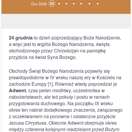
24
Gru 2035
24 grudnia
to dzień poprzedzający Boże Narodzenie,
a więc jest to
wigilia
Bożego Narodzenia, święta
obchodzonego przez Chrześcijan na pamiątkę
przyjścia na świat Syna Bożego.
Obchody Świąt Bożego Narodzenia pojawiły się
prawdopodobnie w IV wieku naszej ery w Kościele na
zachodzie Europy [1]. Również wtedy poprzedzał je
Adwent
, czas pełen modlitwy, uczestnictwa w
nabożeństwach, ale też pokuty i postu w ramach
przygotowania duchowego. Na początku IX wieku
okres ten nabrał dodatkowego znaczenia, związanego
z oczekiwaniem na ponowne i ostateczne przyjście
Jezusa Chrystusa. Obecnie Adwent obejmuje okres
między
czterema kolejnymi niedzielami przed Bożym