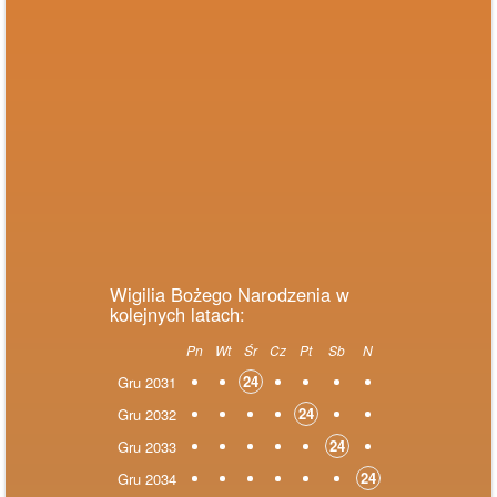
Wigilia Bożego Narodzenia w
kolejnych latach:
Pn
Wt
Śr
Cz
Pt
Sb
N
24
Gru 2031
24
Gru 2032
24
Gru 2033
24
Gru 2034