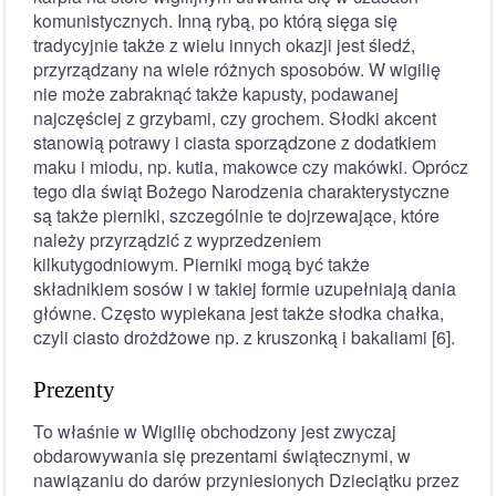
komunistycznych. Inną rybą, po którą sięga się
tradycyjnie także z wielu innych okazji jest śledź,
przyrządzany na wiele różnych sposobów. W wigilię
nie może zabraknąć także kapusty, podawanej
najczęściej z grzybami, czy grochem. Słodki akcent
stanowią potrawy i ciasta sporządzone z dodatkiem
maku i miodu, np. kutia, makowce czy makówki. Oprócz
tego dla świąt Bożego Narodzenia charakterystyczne
są także pierniki, szczególnie te dojrzewające, które
należy przyrządzić z wyprzedzeniem
kilkutygodniowym. Pierniki mogą być także
składnikiem sosów i w takiej formie uzupełniają dania
główne. Często wypiekana jest także słodka chałka,
czyli ciasto drożdżowe np. z kruszonką i bakaliami [6].
Prezenty
To właśnie w Wigilię obchodzony jest zwyczaj
obdarowywania się prezentami świątecznymi, w
nawiązaniu do darów przyniesionych Dzieciątku przez