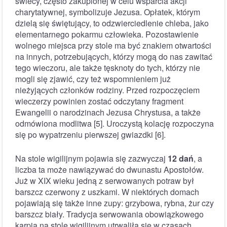
świecy, często zakupionej w celu wsparcia akcji
charytatywnej, symbolizuje Jezusa. Opłatek, którym
dzielą się świętujący, to odzwierciedlenie chleba, jako
elementarnego pokarmu człowieka. Pozostawienie
wolnego miejsca przy stole ma być znakiem otwartości
na innych, potrzebujących, którzy mogą do nas zawitać
tego wieczoru, ale także tęsknoty do tych, którzy nie
mogli się zjawić, czy też wspomnieniem już
nieżyjących członków rodziny. Przed rozpoczęciem
wieczerzy powinien zostać odczytany fragment
Ewangelii o narodzinach Jezusa Chrystusa, a także
odmówiona modlitwa [5]. Uroczystą kolację rozpoczyna
się po wypatrzeniu pierwszej gwiazdki [6].
Na stole wigilijnym pojawia się zazwyczaj
12 dań
, a
liczba ta może nawiązywać do dwunastu Apostołów.
Już w XIX wieku jedną z serwowanych potraw był
barszcz czerwony z uszkami. W niektórych domach
pojawiają się także inne zupy: grzybowa, rybna, żur czy
barszcz biały. Tradycja serwowania obowiązkowego
karpia na stole wigilijnym utrwaliła się w czasach