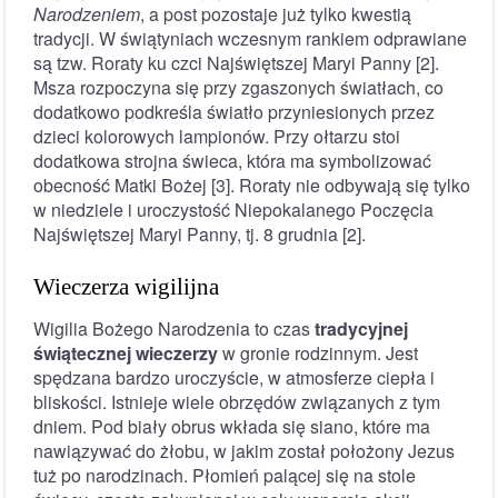
Narodzeniem
, a post pozostaje już tylko kwestią
tradycji. W świątyniach wczesnym rankiem odprawiane
są tzw. Roraty ku czci Najświętszej Maryi Panny [2].
Msza rozpoczyna się przy zgaszonych światłach, co
dodatkowo podkreśla światło przyniesionych przez
dzieci kolorowych lampionów. Przy ołtarzu stoi
dodatkowa strojna świeca, która ma symbolizować
obecność Matki Bożej [3]. Roraty nie odbywają się tylko
w niedziele i uroczystość Niepokalanego Poczęcia
Najświętszej Maryi Panny, tj. 8 grudnia [2].
Wieczerza wigilijna
Wigilia Bożego Narodzenia to czas
tradycyjnej
świątecznej wieczerzy
w gronie rodzinnym. Jest
spędzana bardzo uroczyście, w atmosferze ciepła i
bliskości. Istnieje wiele obrzędów związanych z tym
dniem. Pod biały obrus wkłada się siano, które ma
nawiązywać do żłobu, w jakim został położony Jezus
tuż po narodzinach. Płomień palącej się na stole