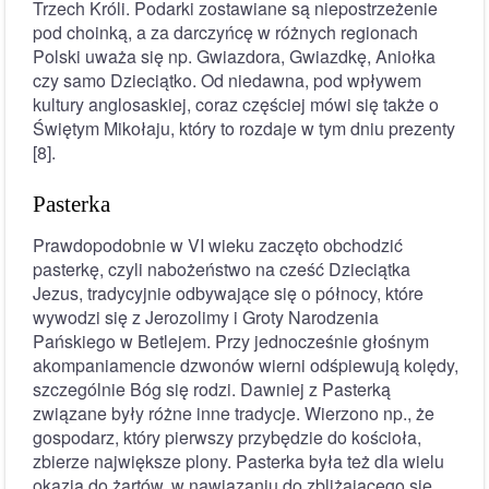
Trzech Króli. Podarki zostawiane są niepostrzeżenie
pod choinką, a za darczyńcę w różnych regionach
Polski uważa się np. Gwiazdora, Gwiazdkę, Aniołka
czy samo Dzieciątko. Od niedawna, pod wpływem
kultury anglosaskiej, coraz częściej mówi się także o
Świętym Mikołaju, który to rozdaje w tym dniu prezenty
[8].
Pasterka
Prawdopodobnie w VI wieku zaczęto obchodzić
pasterkę, czyli nabożeństwo na cześć Dzieciątka
Jezus, tradycyjnie odbywające się o północy, które
wywodzi się z Jerozolimy i Groty Narodzenia
Pańskiego w Betlejem. Przy jednocześnie głośnym
akompaniamencie dzwonów wierni odśpiewują kolędy,
szczególnie Bóg się rodzi. Dawniej z Pasterką
związane były różne inne tradycje. Wierzono np., że
gospodarz, który pierwszy przybędzie do kościoła,
zbierze największe plony. Pasterka była też dla wielu
okazją do żartów, w nawiązaniu do zbliżającego się