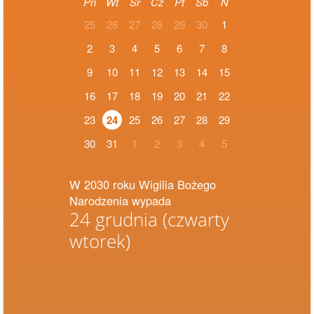
Pn
Wt
Śr
Cz
Pt
Sb
N
25
26
27
28
29
30
1
2
3
4
5
6
7
8
9
10
11
12
13
14
15
16
17
18
19
20
21
22
23
24
25
26
27
28
29
30
31
1
2
3
4
5
W 2030 roku Wigilia Bożego
Narodzenia wypada
24 grudnia
(czwarty
wtorek)