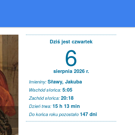
Dziś jest czwartek
6
sierpnia 2026 r.
Sławy, Jakuba
Imieniny:
5:05
Wschód słońca:
20:18
Zachód słońca:
15 h 13 min
Dzień trwa:
147 dni
Do końca roku pozostało