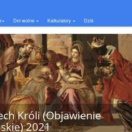
e
Dni wolne
Kalkulatory
Dziś
ech Króli (Objawienie
skie) 2021