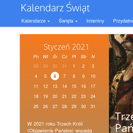
Kalendarze
Święta
Imieniny
Przydatn
Styczeń 2021
Pn
Wt
Śr
Cz
Pt
Sb
N
28
29
30
31
1
2
3
4
5
6
7
8
9
10
11
12
13
14
15
16
17
18
19
20
21
22
23
24
25
26
27
28
29
30
31
Trz
W 2021 roku Trzech Króli
Pań
(Objawienie Pańskie) wypada