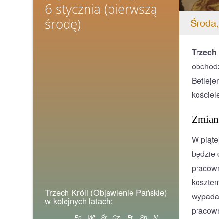
6 stycznia
(pierwszą
środę)
Środa,
Trzech 
obchodz
Betleje
kościel
Zmian
W piąte
będzie 
pracown
kosztem 
Trzech Króli (Objawienie Pańskie)
wypadał
w kolejnych latach:
pracown
Pn
Wt
Śr
Cz
Pt
Sb
N