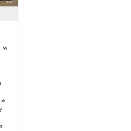
reco, 1568
i. W
i
nak
y
ym