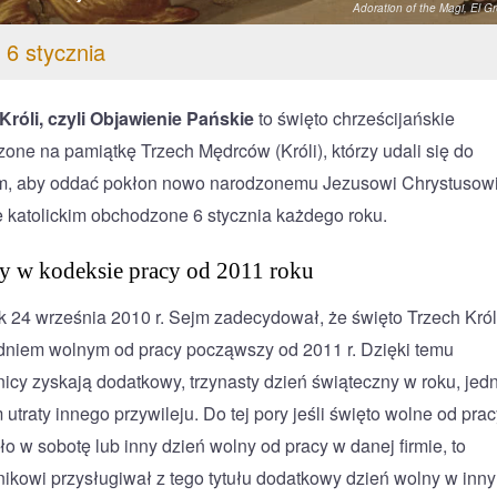
Adoration of the Magi,
El G
 6 stycznia
Króli, czyli Objawienie Pańskie
to święto chrześcijańskie
one na pamiątkę Trzech Mędrców (Króli), którzy udali się do
m, aby oddać pokłon nowo narodzonemu Jezusowi Chrystusow
e katolickim obchodzone 6 stycznia każdego roku.
y w kodeksie pracy od 2011 roku
k 24 września 2010 r. Sejm zadecydował, że święto Trzech Król
dniem wolnym od pracy począwszy od 2011 r. Dzięki temu
icy zyskają dodatkowy, trzynasty dzień świąteczny w roku, jed
utraty innego przywileju. Do tej pory jeśli święto wolne od prac
o w sobotę lub inny dzień wolny od pracy w danej firmie, to
ikowi przysługiwał z tego tytułu dodatkowy dzień wolny w inn