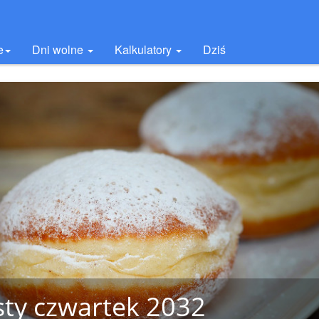
e
Dni wolne
Kalkulatory
Dziś
sty czwartek 2032