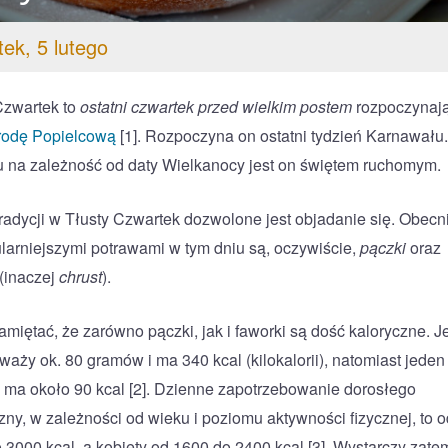
ek, 5 lutego
Czwartek to
ostatni czwartek przed wielkim postem
rozpoczynaj
rodę Popielcową
[1]. Rozpoczyna on ostatni tydzień Karnawału
 na zależność od daty Wielkanocy jest on świętem ruchomym.
radycji w Tłusty Czwartek dozwolone jest objadanie się. Obecn
larniejszymi potrawami w tym dniu są, oczywiście,
pączki
oraz
(inaczej
chrust
).
amiętać, że zarówno pączki, jak i faworki są dość kaloryczne. 
waży ok. 80 gramów i ma 340 kcal (kilokalorii), natomiast jeden
 ma około 90 kcal [2]. Dzienne zapotrzebowanie dorosłego
ny, w zależności od wieku i poziomu aktywności fizycznej, to o
 3000 kcal, a kobiety od 1600 do 2400 kcal [3]. Wystarczy zate