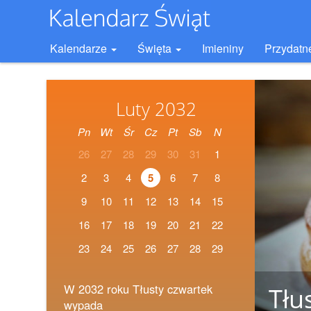
Kalendarze
Święta
Imieniny
Przydatn
Luty 2032
Pn
Wt
Śr
Cz
Pt
Sb
N
26
27
28
29
30
31
1
2
3
4
5
6
7
8
9
10
11
12
13
14
15
16
17
18
19
20
21
22
23
24
25
26
27
28
29
W 2032 roku Tłusty czwartek
Tłu
wypada