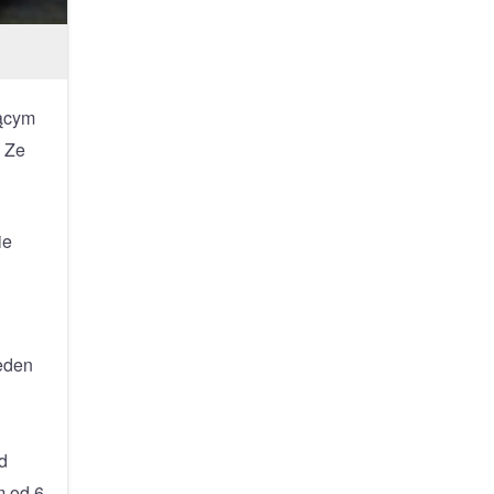
ącym
. Ze
ie
Jeden
d
m od 6