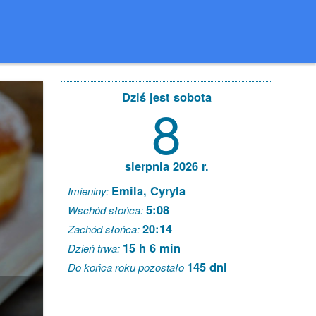
Dziś jest sobota
8
sierpnia 2026 r.
Emila, Cyryla
Imieniny:
5:08
Wschód słońca:
20:14
Zachód słońca:
15 h 6 min
Dzień trwa:
145 dni
Do końca roku pozostało