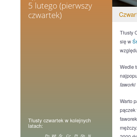
5 lutego
(pierwszy
czwartek)
Czwart
Tłusty 
się w
Ś
względu
Wedle t
najpopu
faworki
Warto p
pączek 
faworek
Tłusty czwartek w kolejnych
latach:
mężczyz
2000 do
Pn
Wt
Śr
Cz
Pt
Sb
N