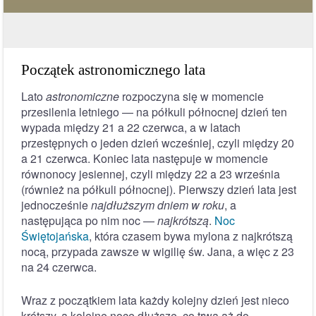
Początek astronomicznego lata
Lato
astronomiczne
rozpoczyna się w momencie
przesilenia letniego — na półkuli północnej dzień ten
wypada między 21 a 22 czerwca, a w latach
przestępnych o jeden dzień wcześniej, czyli między 20
a 21 czerwca. Koniec lata następuje w momencie
równonocy jesiennej, czyli między 22 a 23 września
(również na półkuli północnej). Pierwszy dzień lata jest
jednocześnie
najdłuższym dniem w roku
, a
następująca po nim noc —
najkrótszą
.
Noc
Świętojańska
, która czasem bywa mylona z najkrótszą
nocą, przypada zawsze w wigilię św. Jana, a więc z 23
na 24 czerwca.
Wraz z początkiem lata każdy kolejny dzień jest nieco
krótszy, a kolejne noce dłuższe, co trwa aż do