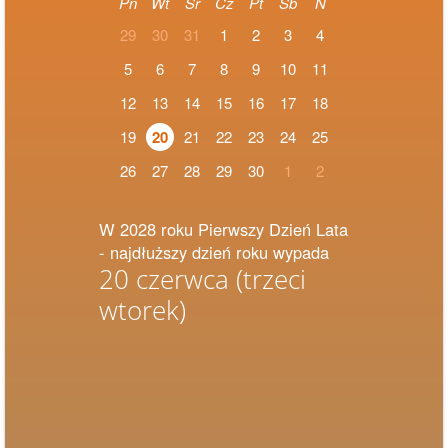
Pn
Wt
Śr
Cz
Pt
Sb
N
29
30
31
1
2
3
4
5
6
7
8
9
10
11
12
13
14
15
16
17
18
19
20
21
22
23
24
25
26
27
28
29
30
1
2
W 2028 roku Pierwszy Dzień Lata
- najdłuższy dzień roku wypada
20 czerwca
(trzeci
wtorek)