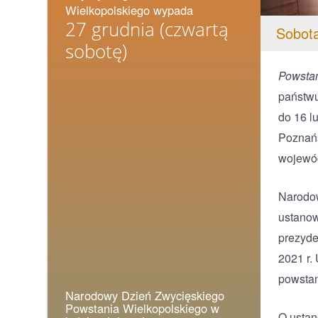
Wielkopolskiego wypada
27 grudnia
(czwartą
Sobota
sobotę)
Powstan
państwu
do 16 l
Poznańs
wojewó
Narodow
ustanow
prezyde
2021 r.
powstan
Narodowy Dzień Zwycięskiego
Powstania Wielkopolskiego w
O ustan