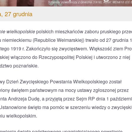
Sztandar powstańczy z Gniezna (1918),
Autor: MOs810 (CC 
, 27 grudnia
ie wielkopolskie
polskich mieszkańców zaboru pruskiego prze
 niemieckiemu (Republice Weimarskiej) trwało od 27 grudnia 1
utego 1919 r. Zakończyło się zwycięstwem. Większość ziem Pro
kiej włączono do Rzeczypospolitej Polskiej i utworzono z niej
dztwo poznańskie.
y Dzień Zwycięskiego Powstania Wielkopolskiego został
iony świętem państwowym na mocy ustawy zgłoszonej przez
nta Andrzeja Dudę, a przyjętą przez Sejm RP dnia 1 październ
 Ustanowione święto ma pomóc w szerzeniu wiedzy o zwycięsk
iu wielkopolskim.
owienie święta państwowego upamiętniającego powstanie