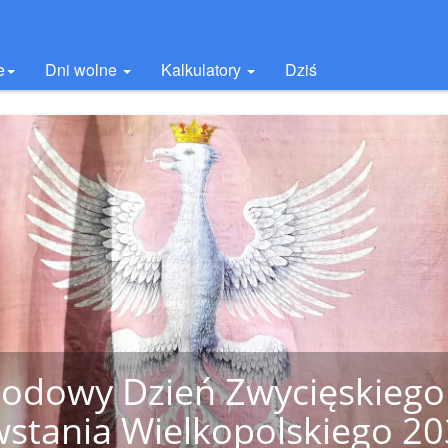
e
Dni wolne
Kalkulatory
Dziś
odowy Dzień Zwycięskiego
stania Wielkopolskiego 2