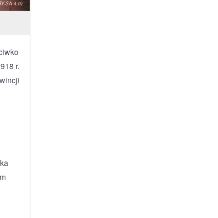
BY-SA 4.0)
ciwko
918 r.
wincji
ika
im