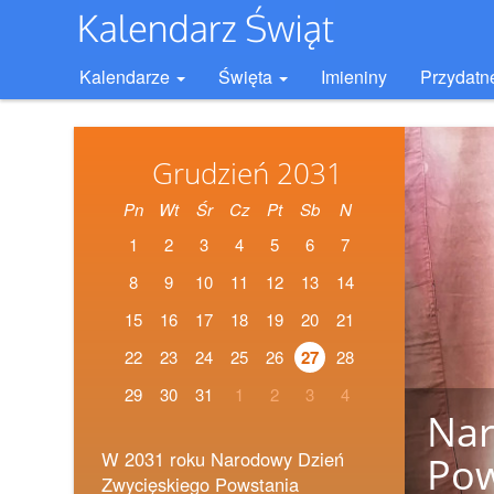
Kalendarze
Święta
Imieniny
Przydatn
Grudzień 2031
Pn
Wt
Śr
Cz
Pt
Sb
N
1
2
3
4
5
6
7
8
9
10
11
12
13
14
15
16
17
18
19
20
21
22
23
24
25
26
27
28
29
30
31
1
2
3
4
Nar
W 2031 roku Narodowy Dzień
Pow
Zwycięskiego Powstania