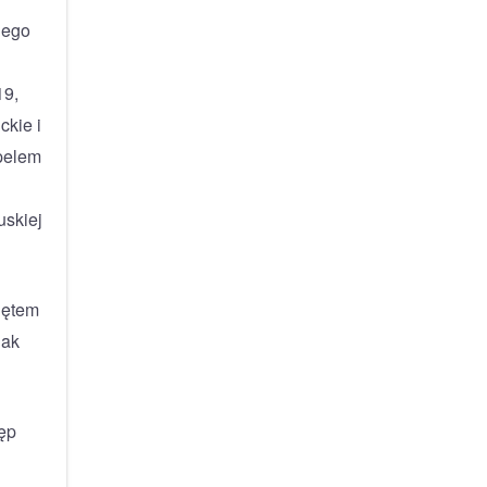
iego
19,
ckie i
pelem
uskiej
iętem
nak
ęp