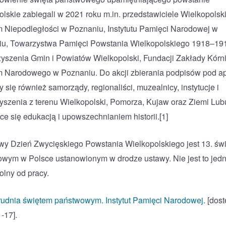
olskie zabiegali w 2021 roku m.in. przedstawiciele Wielkopolsk
Niepodległości w Poznaniu, Instytutu Pamięci Narodowej w
u, Towarzystwa Pamięci Powstania Wielkopolskiego 1918–19
yszenia Gmin i Powiatów Wielkopolski, Fundacji Zakłady Kórni
Narodowego w Poznaniu. Do akcji zbierania podpisów pod a
 się również samorządy, regionaliści, muzealnicy, instytucje i
yszenia z terenu Wielkopolski, Pomorza, Kujaw oraz Ziemi Lub
ce się edukacją i upowszechnianiem historii.[1]
y Dzień Zwycięskiego Powstania Wielkopolskiego jest 13. św
wym w Polsce ustanowionym w drodze ustawy. Nie jest to jed
olny od pracy.
grudnia świętem państwowym. Instytut Pamięci Narodowej.
[dost
-17].