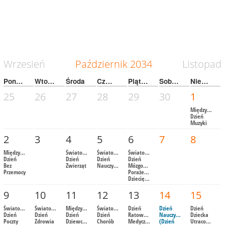
Wrzesień
Październik
2034
Listopad
Poniedziałek
Wtorek
Środa
Czwartek
Piątek
Sobota
Niedziela
25
26
27
28
29
30
1
Międzynarod
Dzień
Muzyki
2
3
4
5
6
7
8
Międzynarodowy
Światowy
Światowy
Światowy
Dzień
Dzień
Dzień
Dzień
Bez
Zwierząt
Nauczyciela
Mózgowego
Przemocy
Porażenia
Dziecięcego
9
10
11
12
13
14
15
Światowy
Światowy
Międzynarodowy
Światowy
Dzień
Dzień
Dzień
Dzień
Dzień
Dzień
Dzień
Ratownictwa
Nauczyciela
Dziecka
Poczty
Zdrowia
Dziewczynek
Chorób
Medycznego
(Dzień
Utraconego