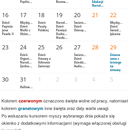
Psychicznego
Reumatycznych
Edukacji
Narodowej)
16
17
18
19
20
21
22
Dzień
Międzynarodowy
Dzień
Narodowy
Światowy
Międzynarod
Papieża
Dzień
Poczty
Dzień
Dzień
Dzień
Jana
Walki z
Polskiej
Pamięci
Osteoporozy
Świadomości
Pawła II
Ubóstwem
Duchownych
Jąkania
Niezłomnych
23
24
25
26
27
28
29
Dzień
Dzień
Światowy
Zmiana
Organizacji
Ustawy o
Dzień
czasu z
Narodów
Ochronie
Dziedzictwa
letniego
Zjednoczonych
Zwierząt
Audiowizualnego
na
zimowy
30
31
1
2
3
4
5
Halloween
Kolorem
czerwonym
oznaczono święta wolne od pracy, natomiast
kolorem
granatowym
inne święta oraz daty warte uwagi.
Po wskazaniu kursorem myszy wybranego dnia pokaże się
okienko z dodatkowymi informacjami (wymaga włączonej obsługi