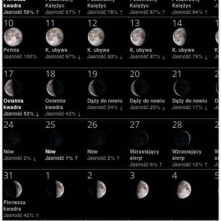
kwadra
Księżyc
Księżyc
Księżyc
Księżyc
Ja
Jasność 56% ↑
Jasność 67% ↑
Jasność 78% ↑
Jasność 87% ↑
Jasność 94% ↑
10
11
12
13
14
1
Pełnia
K. ubywa
K. ubywa
K. ubywa
K. ubywa
K.
Jasność 100%
Jasność 97% ↓
Jasność 93% ↓
Jasność 87% ↓
Jasność 79% ↓
Ja
17
18
19
20
21
2
Ostatnia
Ostatnia
Dąży do nowiu
Dąży do nowiu
Dąży do nowiu
Dą
kwadra
kwadra
Jasność 34% ↓
Jasność 25% ↓
Jasność 17% ↓
Ja
Jasność 53% ↓
Jasność 43% ↓
24
25
26
27
28
2
Nów
Nów
Nów
Wzrastający
Wzrastający
Wz
Jasność 2% ↓
Jasność 1% ↑
Jasność 2% ↑
sierp
sierp
si
Jasność 6% ↑
Jasność 12% ↑
Ja
31
1
2
3
4
5
Pierwsza
kwadra
Jasność 42% ↑