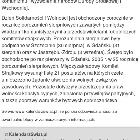
komunizmu i wyzwolenia narodów Europy Środkowej i
Wschodniej.
Dzień Solidarności i Wolności jest obchodzony corocznie w
rocznicę porozumień sierpniowych zawartych pomiędzy
władzami komunistycznymi a przedstawicielami robotniczych
komitetów strajkowych. Porozumienia sierpniowe były
podpisane w Szczecinie (30 sierpnia), w Gdańsku (31
sierpnia) oraz w Jastrzębiu-Zdroju (3 września). Święto było
obchodzone po raz pierwszy w Gdańsku 2005 r. w 25 rocznicę
porozumień sierpniowych. Międzyzakładowy Komitet
Strajkowy wysunął listę 21 postulatów, na których czele
umieszczono żądanie utworzenia wolnych związków
zawodowych. Pozostałe dotyczyły przestrzegania praw i
wolności konstytucyjnych, zniesienia przywilejów partyjnych,
a także poprawy warunków bytowych społeczeństwa.
Serwis www.kalendarzswiat.pl nie ponosi odpowiedzialności za
ewentualne błędy w zamieszczonych informacjach.
© KalendarzSwiat.pl