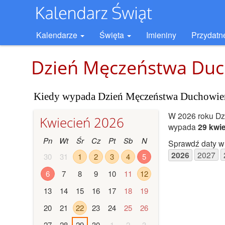
Kalendarze
Święta
Imieniny
Przydatn
Dzień Męczeństwa Duc
Kiedy wypada Dzień Męczeństwa Duchowień
W 2026 roku Dz
Kwiecień 2026
wypada
29 kwie
Pn
Wt
Śr
Cz
Pt
Sb
N
Sprawdź daty w 
2026
2027
30
31
1
2
3
4
5
6
7
8
9
10
11
12
13
14
15
16
17
18
19
20
21
22
23
24
25
26
27
28
29
30
1
2
3