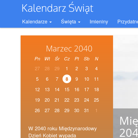
Kalendarze
Święta
Imieniny
Przydatn
Marzec 2040
Pn
Wt
Śr
Cz
Pt
Sb
N
27
28
29
1
2
3
4
5
6
7
8
9
10
11
12
13
14
15
16
17
18
19
20
21
22
23
24
25
26
27
28
29
30
31
1
Mię
W 2040 roku Międzynarodowy
20
Dzień Kobiet wypada