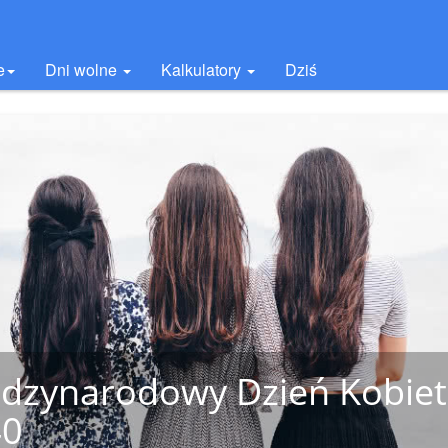
e
Dni wolne
Kalkulatory
Dziś
dzynarodowy Dzień Kobiet
40