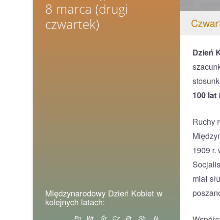
8 marca
(drugi
czwartek)
Czwar
Dzień K
szacunk
stosunk
100 lat
Ruchy r
Międzyn
1909 r.
Socjali
miał sł
poszano
Międzynarodowy Dzień Kobiet w
kolejnych latach:
Współcz
Pn
Wt
Śr
Cz
Pt
Sb
N