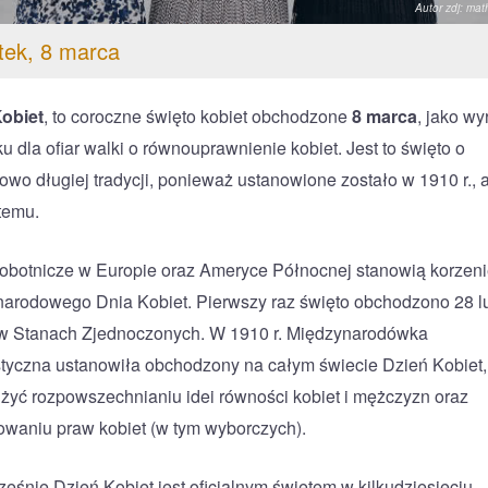
Autor zdj: mat
tek, 8 marca
obiet
, to coroczne święto kobiet obchodzone
8 marca
, jako wy
u dla ofiar walki o równouprawnienie kobiet. Jest to święto o
owo długiej tradycji, ponieważ ustanowione zostało w 1910 r., 
temu.
obotnicze w Europie oraz Ameryce Północnej stanowią korzen
arodowego Dnia Kobiet. Pierwszy raz święto obchodzono 28 l
 w Stanach Zjednoczonych. W 1910 r. Międzynarodówka
styczna ustanowiła obchodzony na całym świecie Dzień Kobiet, 
użyć rozpowszechnianiu idei równości kobiet i mężczyzn oraz
waniu praw kobiet (w tym wyborczych).
eśnie Dzień Kobiet jest oficjalnym świętem w kilkudziesięciu