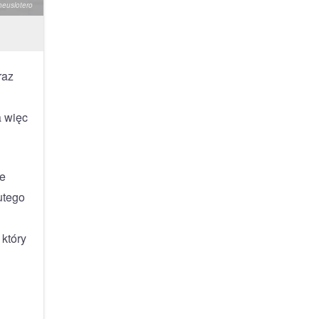
heuslotero
raz
a więc
ie
utego
który