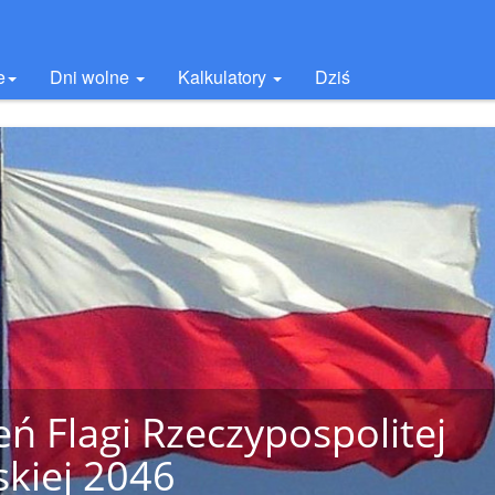
e
Dni wolne
Kalkulatory
Dziś
eń Flagi Rzeczypospolitej
skiej 2046