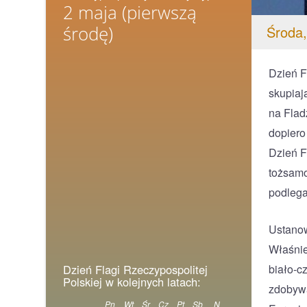
2 maja
(pierwszą
środę)
Środa,
Dzień F
skupiaj
na Flad
dopiero
Dzień F
tożsamo
podlega
Ustanow
Właśnie
biało-c
Dzień Flagi Rzeczypospolitej
Polskiej w kolejnych latach:
zdobywa
Pn
Wt
Śr
Cz
Pt
Sb
N