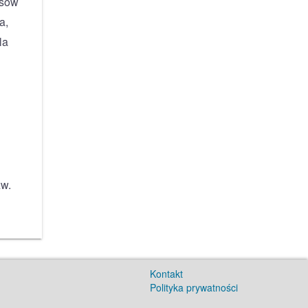
asów
a,
la
zw.
Kontakt
Polityka prywatności