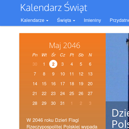
Kalendarze
Święta
Imieniny
Przydatn
Maj 2046
Pn
Wt
Śr
Cz
Pt
Sb
N
30
1
2
3
4
5
6
7
8
9
10
11
12
13
14
15
16
17
18
19
20
21
22
23
24
25
26
27
28
29
30
31
1
2
3
Dzi
W 2046 roku Dzień Flagi
Pol
Rzeczypospolitej Polskiej wypada