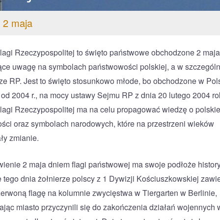
 2 maja
lagi Rzeczypospolitej to święto państwowe obchodzone 2 maja
ące uwagę na symbolach państwowości polskiej, a w szczególn
ze RP. Jest to święto stosunkowo młode, bo obchodzone w Pol
 od 2004 r., na mocy ustawy Sejmu RP z dnia 20 lutego 2004 ro
lagi Rzeczypospolitej ma na celu propagować wiedzę o polskie
ści oraz symbolach narodowych, które na przestrzeni wieków
ły zmianie.
ienie 2 maja dniem flagi państwowej ma swoje podłoże histor
 tego dnia żołnierze polscy z 1 Dywizji Kościuszkowskiej zawie
zerwoną flagę na kolumnie zwycięstwa w Tiergarten w Berlinie,
jąc miasto przyczynili się do zakończenia działań wojennych 