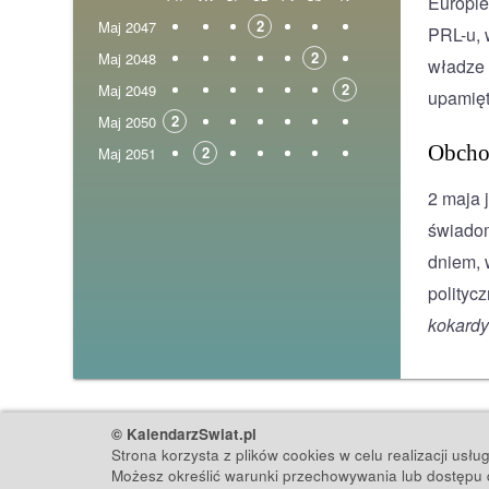
Europie
2
Maj 2047
PRL-u, 
2
Maj 2048
władze 
2
Maj 2049
upamięt
2
Maj 2050
Obch
2
Maj 2051
2 maja 
świadom
dniem, 
polityc
kokardy
© KalendarzSwiat.pl
Strona korzysta z plików cookies w celu realizacji usł
Możesz określić warunki przechowywania lub dostępu d