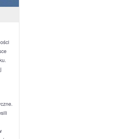
ości
sce
ku.
j
yczne.
sili
w