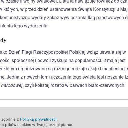
 w czasie II wojny światowej. Data ta nawiązuje również do cz
w których, w przed dzień ustanowienia Święta Konstytucji 3 Maj
komunistyczne wydały zakaz wywieszania flag państwowych d
nienia tego wydarzenia.
ody
jako Dzień Flagi Rzeczypospolitej Polskiej wciąż utrwala się w
ości społecznej i powoli zyskuje na popularności. 2 maja jest
w którym organizowane są różnego rodzaju akcje i manifestacje
zne. Jedną z nowych form uczczenia tego święta jest noszenie t
 narodowej
, czyli kolistej rozetki w barwach biało-czerwonych.
ug zgodnie z
Polityką prywatności
.
o plików cookies w Twojej przeglądarce.