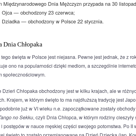
n Międzynarodowego Dnia Mężczyzn przypada na 30 listopad
ń Ojca — obchodzony 23 czerwca;
 Dziadka — obchodzony w Polsce 22 stycznia.
a Dnia Chłopaka
tego święta w Polsce jest niejasna. Pewne jest jednak, że z ro
kuje ono na popularności dzięki mediom, a szczególnie interneto
m społecznościowym.
 Dzień Chłopaka obchodzony jest w kilku krajach, ale w różny
ch. Krajem, w którym święto to ma najdłuższą tradycję jest Japo
odobnie już w VI wieku n.e. zapoczątkowane zostały obchody
Tango no Sekku
, czyli Dnia Chłopca, w którym rodziny cieszyły 
 i postępów w nauce męskiej części swojego potomstwa. Po II 
ej święto to zostało przemianowane na Dzień Dziecka (jap. K