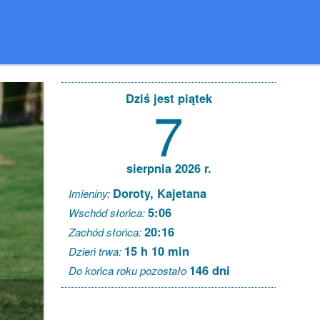
Dziś jest piątek
7
sierpnia 2026 r.
Doroty, Kajetana
Imieniny:
5:06
Wschód słońca:
20:16
Zachód słońca:
15 h 10 min
Dzień trwa:
146 dni
Do końca roku pozostało