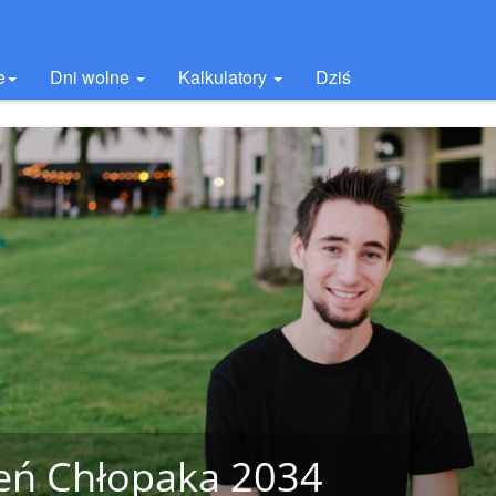
e
Dni wolne
Kalkulatory
Dziś
eń Chłopaka 2034