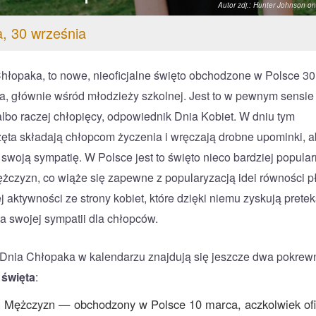
Autor zdj.: Hunter Johnson o
, 30 września
hłopaka, to nowe, nieoficjalne święto obchodzone w Polsce 30
a, głównie wśród młodzieży szkolnej. Jest to w pewnym sensie
albo raczej chłopięcy, odpowiednik Dnia Kobiet. W dniu tym
ęta składają chłopcom życzenia i wręczają drobne upominki, a
 swoją sympatię. W Polsce jest to święto nieco bardziej popula
żczyzn, co wiąże się zapewne z popularyzacją idei równości pł
j aktywności ze strony kobiet, które dzięki niemu zyskują pretek
a swojej sympatii dla chłopców.
Dnia Chłopaka w kalendarzu znajdują się jeszcze dwa pokrew
 święta
:
 Mężczyzn — obchodzony w Polsce 10 marca, aczkolwiek ofi