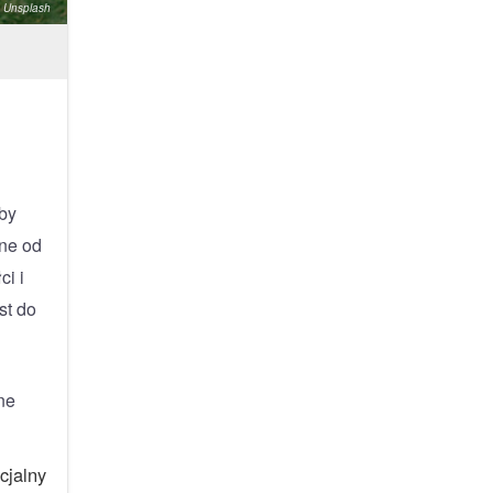
n Unsplash
by
rne od
ci i
st do
ne
cjalny