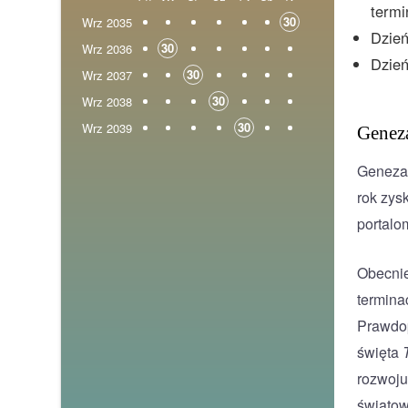
termi
30
Wrz 2035
Dzie
30
Wrz 2036
Dzień
30
Wrz 2037
30
Wrz 2038
30
Wrz 2039
Genez
Geneza 
rok zys
portalo
Obecnie
termina
Prawdop
święta
rozwoju
światow