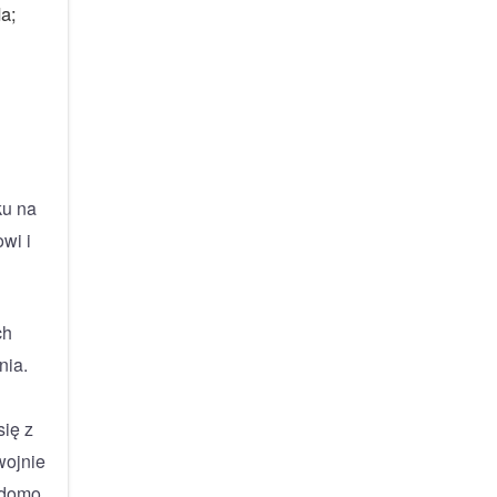
a;
ku na
wi i
ch
nia.
się z
wojnie
odomo