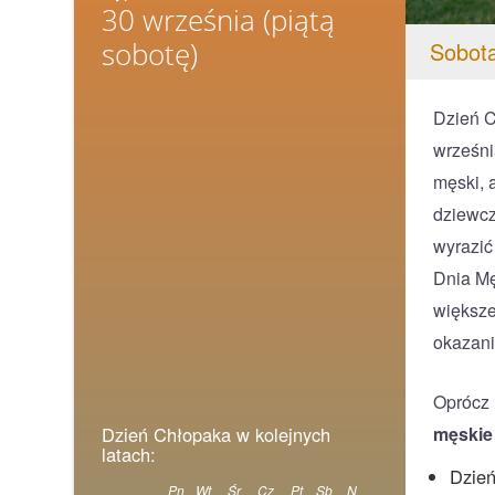
30 września
(piątą
sobotę)
Sobota
Dzień C
wrześni
męski, 
dziewcz
wyrazić
Dnia Mę
większe
okazani
Oprócz 
męskie
Dzień Chłopaka w kolejnych
latach:
Dzień
Pn
Wt
Śr
Cz
Pt
Sb
N