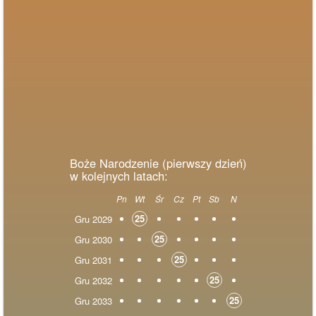
Boże Narodzenie (pierwszy dzień)
w kolejnych latach:
Pn
Wt
Śr
Cz
Pt
Sb
N
25
Gru 2029
25
Gru 2030
25
Gru 2031
25
Gru 2032
25
Gru 2033