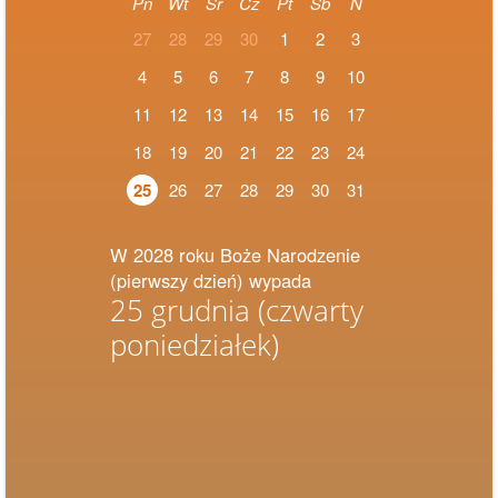
Pn
Wt
Śr
Cz
Pt
Sb
N
27
28
29
30
1
2
3
4
5
6
7
8
9
10
11
12
13
14
15
16
17
18
19
20
21
22
23
24
25
26
27
28
29
30
31
W 2028 roku Boże Narodzenie
(pierwszy dzień) wypada
25 grudnia
(czwarty
poniedziałek)