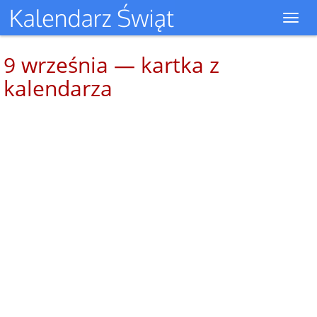
Toggl
navig
9 września — kartka z
kalendarza