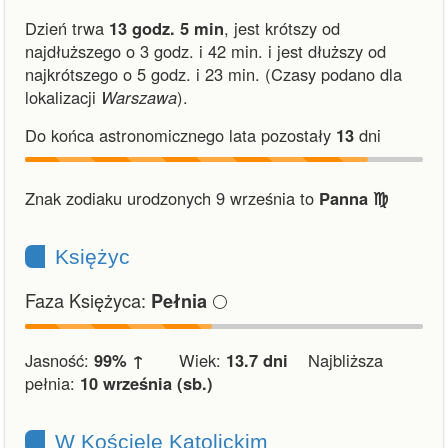
Dzień trwa
13 godz. 5 min
,
jest krótszy od
najdłuższego o 3 godz. i 42 min.
i
jest dłuższy od
najkrótszego o 5 godz. i 23 min.
(Czasy podano dla
lokalizacji
Warszawa
).
Do końca astronomicznego lata pozostały
13
dni
Znak zodiaku urodzonych 9 września to
Panna ♍︎
Księżyc
Faza Księżyca:
🌕
Pełnia
Jasność:
99% ↑
Wiek:
13.7 dni
Najbliższa
pełnia:
10 września (sb.)
W Kościele Katolickim