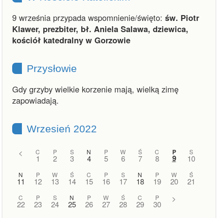
9 września przypada wspomnienie/święto:
św. Piotr
Klawer, prezbiter, bł. Aniela Salawa, dziewica,
kościół katedralny w Gorzowie
Przysłowie
Gdy grzyby wielkie korzenie mają, wielką zimę
zapowiadają.
Wrzesień 2022
<
C
P
S
N
P
W
Ś
C
P
S
9
1
2
3
4
5
6
7
8
10
N
P
W
Ś
C
P
S
N
P
W
Ś
11
12
13
14
15
16
17
18
19
20
21
C
P
S
N
P
W
Ś
C
P
>
22
23
24
25
26
27
28
29
30