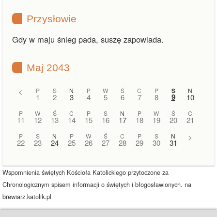
Przysłowie
Gdy w maju śnieg pada, suszę zapowiada.
Maj 2043
<
P
S
N
P
W
Ś
C
P
S
N
9
1
2
3
4
5
6
7
8
10
P
W
Ś
C
P
S
N
P
W
Ś
C
11
12
13
14
15
16
17
18
19
20
21
P
S
N
P
W
Ś
C
P
S
N
>
22
23
24
25
26
27
28
29
30
31
Wspomnienia świętych Kościoła Katolickiego przytoczone za
Chronologicznym spisem informacji o świętych i błogosławionych. na
brewiarz.katolik.pl