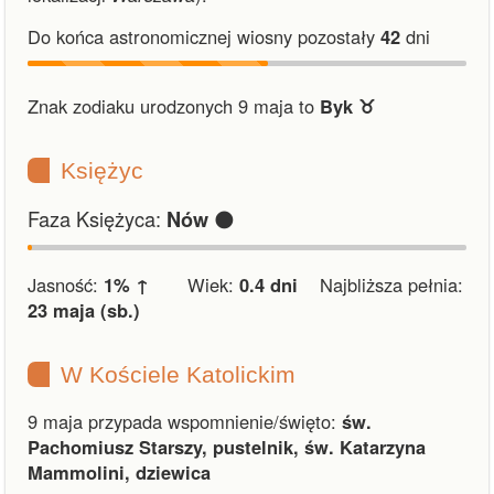
Do końca astronomicznej wiosny pozostały
42
dni
Znak zodiaku urodzonych 9 maja to
Byk ♉︎
Księżyc
Faza Księżyca:
🌑
Nów
Jasność:
1% ↑
Wiek:
0.4 dni
Najbliższa pełnia:
23 maja (sb.)
W Kościele Katolickim
9 maja przypada wspomnienie/święto:
św.
Pachomiusz Starszy, pustelnik, św. Katarzyna
Mammolini, dziewica