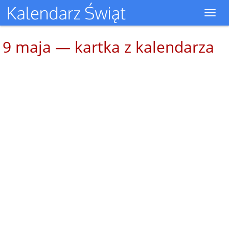
Toggl
navig
9 maja — kartka z kalendarza