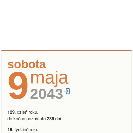
sobota
9
maja
2043
129.
dzień roku,
do końca pozostało
236
dni
19.
tydzień roku