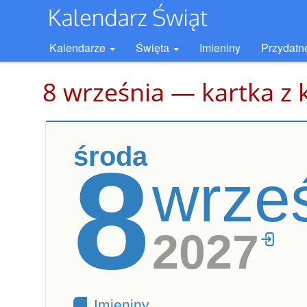
Kalendarze
Święta
Imieniny
Przydatn
8 września — kartka z 
środa
8
wrze
2027
Imieniny