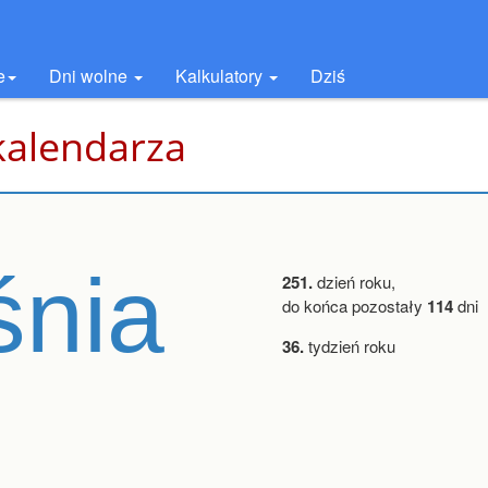
e
Dni wolne
Kalkulatory
Dziś
kalendarza
śnia
251.
dzień roku,
do końca pozostały
114
dni
36.
tydzień roku