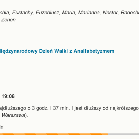
chia, Eustachy, Euzebiusz, Maria, Marianna, Nestor, Radoch
, Zenon
Międzynarodowy Dzień Walki z Analfabetyzmem

19:08
najdłuższego o 3 godz. i 37 min.
i
jest dłuższy od najkrótszego
i
Warszawa
).
ni