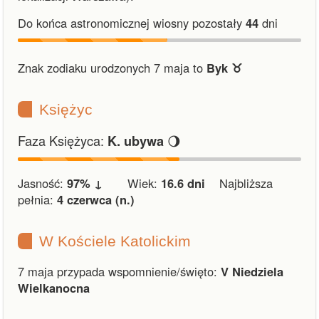
Do końca astronomicznej wiosny pozostały
44
dni
Znak zodiaku urodzonych 7 maja to
Byk ♉︎
Księżyc
Faza Księżyca:
🌖
K. ubywa
Jasność:
97% ↓
Wiek:
16.6 dni
Najbliższa
pełnia:
4 czerwca (n.)
W Kościele Katolickim
7 maja przypada wspomnienie/święto:
V Niedziela
Wielkanocna