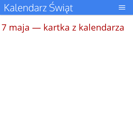
Toggl
navig
7 maja — kartka z kalendarza