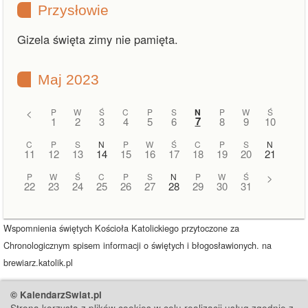
Przysłowie
Gizela święta zimy nie pamięta.
Maj 2023
<
P
W
Ś
C
P
S
N
P
W
Ś
7
1
2
3
4
5
6
8
9
10
C
P
S
N
P
W
Ś
C
P
S
N
11
12
13
14
15
16
17
18
19
20
21
P
W
Ś
C
P
S
N
P
W
Ś
>
22
23
24
25
26
27
28
29
30
31
Wspomnienia świętych Kościoła Katolickiego przytoczone za
Chronologicznym spisem informacji o świętych i błogosławionych. na
brewiarz.katolik.pl
© KalendarzSwiat.pl
Strona korzysta z plików cookies w celu realizacji usług zgodnie z