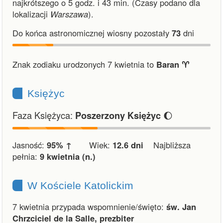
najkrótszego o 5 godz. i 43 min.
(Czasy podano dla
lokalizacji
Warszawa
).
Do końca astronomicznej wiosny pozostały
73
dni
Znak zodiaku urodzonych 7 kwietnia to
Baran ♈︎
Księżyc
Faza Księżyca:
🌔
Poszerzony Księżyc
Jasność:
95% ↑
Wiek:
12.6 dni
Najbliższa
pełnia:
9 kwietnia (n.)
W Kościele Katolickim
7 kwietnia przypada wspomnienie/święto:
św. Jan
Chrzciciel de la Salle, prezbiter