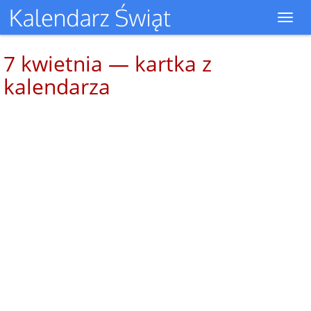
Toggl
navig
7 kwietnia — kartka z
kalendarza