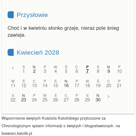
Przysłowie
Choć i w kwietniu słonko grzeje, nieraz pole śnieg
zawieje.
Kwiecień 2028
<
S
N
P
W
Ś
C
P
S
N
P
7
1
2
3
4
5
6
8
9
10
W
Ś
C
P
S
N
P
W
Ś
C
P
11
12
13
14
15
16
17
18
19
20
21
S
N
P
W
Ś
C
P
S
N
>
22
23
24
25
26
27
28
29
30
Wspomnienia świętych Kościoła Katolickiego przytoczone za
Chronologicznym spisem informacji o świętych i błogosławionych. na
brewiarz.katolik.pl