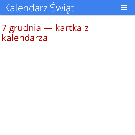
Toggl
navig
7 grudnia — kartka z
kalendarza