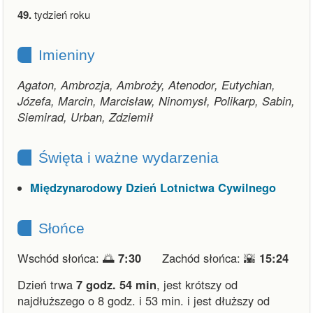
49.
tydzień roku
Imieniny
Agaton, Ambrozja, Ambroży, Atenodor, Eutychian,
Józefa, Marcin, Marcisław, Ninomysł, Polikarp, Sabin,
Siemirad, Urban, Zdziemił
Święta i ważne wydarzenia
Międzynarodowy Dzień Lotnictwa Cywilnego
Słońce
Wschód słońca: 🌅
7:30
Zachód słońca: 🌇
15:24
Dzień trwa
7 godz. 54 min
,
jest krótszy od
najdłuższego o 8 godz. i 53 min.
i
jest dłuższy od