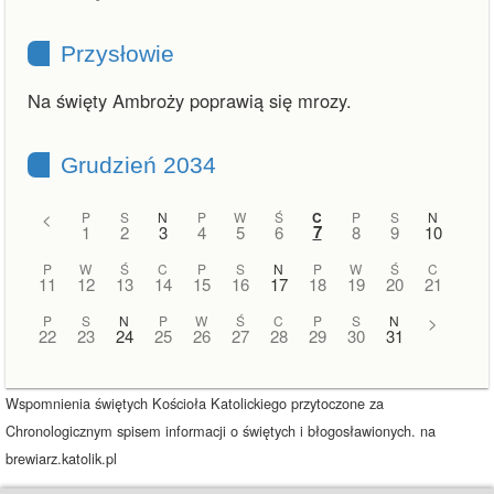
Przysłowie
Na święty Ambroży poprawią się mrozy.
Grudzień 2034
<
P
S
N
P
W
Ś
C
P
S
N
7
1
2
3
4
5
6
8
9
10
P
W
Ś
C
P
S
N
P
W
Ś
C
11
12
13
14
15
16
17
18
19
20
21
P
S
N
P
W
Ś
C
P
S
N
>
22
23
24
25
26
27
28
29
30
31
Wspomnienia świętych Kościoła Katolickiego przytoczone za
Chronologicznym spisem informacji o świętych i błogosławionych. na
brewiarz.katolik.pl