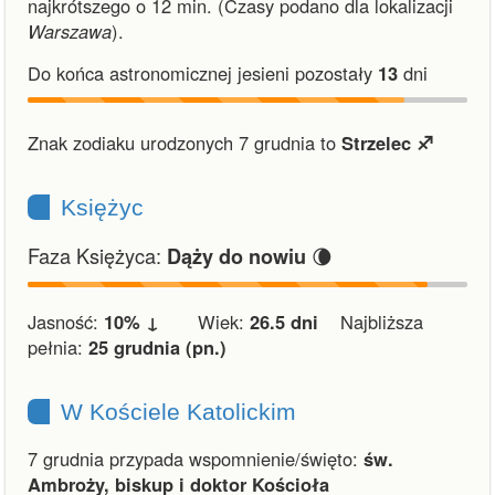
najkrótszego o 12 min.
(Czasy podano dla lokalizacji
Warszawa
).
Do końca astronomicznej jesieni pozostały
13
dni
Znak zodiaku urodzonych 7 grudnia to
Strzelec ♐︎
Księżyc
Faza Księżyca:
🌘
Dąży do nowiu
Jasność:
10% ↓
Wiek:
26.5 dni
Najbliższa
pełnia:
25 grudnia (pn.)
W Kościele Katolickim
7 grudnia przypada wspomnienie/święto:
św.
Ambroży, biskup i doktor Kościoła