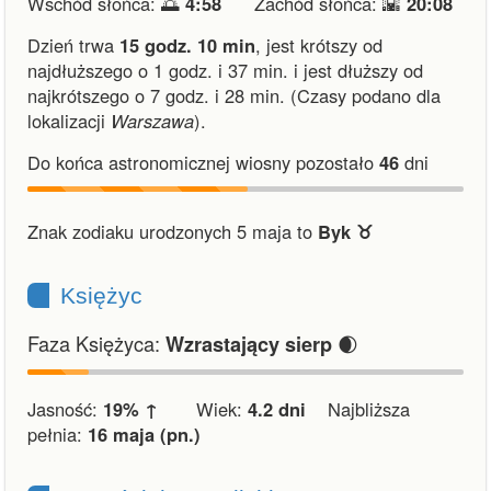
Wschód słońca: 🌅
4:58
Zachód słońca: 🌇
20:08
Dzień trwa
15 godz. 10 min
,
jest krótszy od
najdłuższego o 1 godz. i 37 min.
i
jest dłuższy od
najkrótszego o 7 godz. i 28 min.
(Czasy podano dla
lokalizacji
Warszawa
).
Do końca astronomicznej wiosny pozostało
46
dni
Znak zodiaku urodzonych 5 maja to
Byk ♉︎
Księżyc
Faza Księżyca:
🌒
Wzrastający sierp
Jasność:
19% ↑
Wiek:
4.2 dni
Najbliższa
pełnia:
16 maja (pn.)