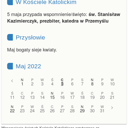
W Kościele Katolickim
5 maja przypada wspomnienie/święto:
św. Stanisław
Kazimierczyk, prezbiter, katedra w Przemyślu
Przysłowie
Maj bogaty sieje kwiaty.
Maj 2022
<
N
P
W
Ś
C
P
S
N
P
W
5
1
2
3
4
6
7
8
9
10
Ś
C
P
S
N
P
W
Ś
C
P
S
11
12
13
14
15
16
17
18
19
20
21
N
P
W
Ś
C
P
S
N
P
W
>
22
23
24
25
26
27
28
29
30
31
Wspomnienia świętych Kościoła Katolickiego przytoczone za