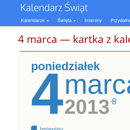
Kalendarze
Święta
Imieniny
Przydatn
4 marca — kartka z ka
poniedziałek
4
marc
2013
Imieniny