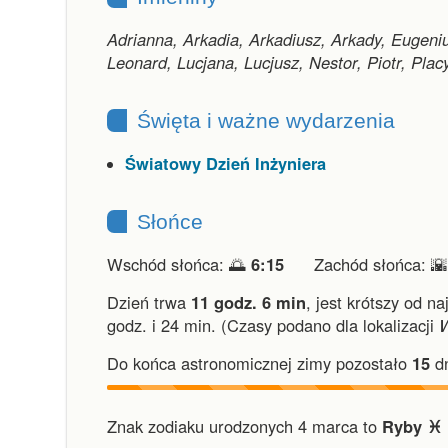
Adrianna, Arkadia, Arkadiusz, Arkady, Eugeni
Leonard, Lucjana, Lucjusz, Nestor, Piotr, Plac
Święta i ważne wydarzenia
Światowy Dzień Inżyniera
Słońce
Wschód słońca: 🌅
6:15
Zachód słońca: 
Dzień trwa
11 godz. 6 min
,
jest krótszy od na
godz. i 24 min.
(Czasy podano dla lokalizacji
Do końca astronomicznej zimy pozostało
15
dn
Znak zodiaku urodzonych 4 marca to
Ryby ♓︎