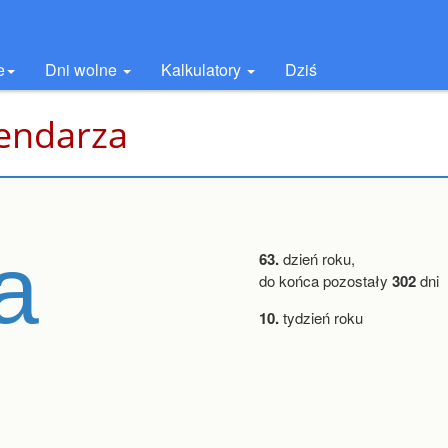
e
Dni wolne
Kalkulatory
Dziś
lendarza
a
63.
dzień roku,
do końca pozostały
302
dni
10.
tydzień roku