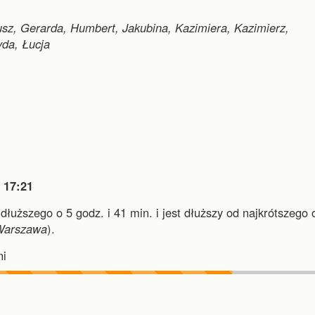
usz, Gerarda, Humbert, Jakubina, Kazimiera, Kazimierz,
yda, Łucja

17:21
jdłuższego o 5 godz. i 41 min.
i
jest dłuższy od najkrótszego 
Warszawa
).
i