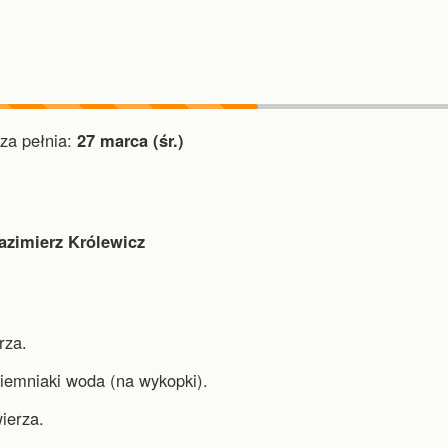
a pełnia:
27 marca (śr.)
azimierz Królewicz
rza.
ziemniaki woda (na wykopki).
ierza.