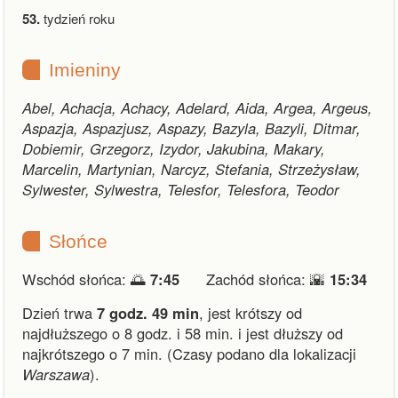
53.
tydzień roku
Imieniny
Abel, Achacja, Achacy, Adelard, Aida, Argea, Argeus,
Aspazja, Aspazjusz, Aspazy, Bazyla, Bazyli, Ditmar,
Dobiemir, Grzegorz, Izydor, Jakubina, Makary,
Marcelin, Martynian, Narcyz, Stefania, Strzeżysław,
Sylwester, Sylwestra, Telesfor, Telesfora, Teodor
Słońce
Wschód słońca: 🌅
7:45
Zachód słońca: 🌇
15:34
Dzień trwa
7 godz. 49 min
,
jest krótszy od
najdłuższego o 8 godz. i 58 min.
i
jest dłuższy od
najkrótszego o 7 min.
(Czasy podano dla lokalizacji
Warszawa
).