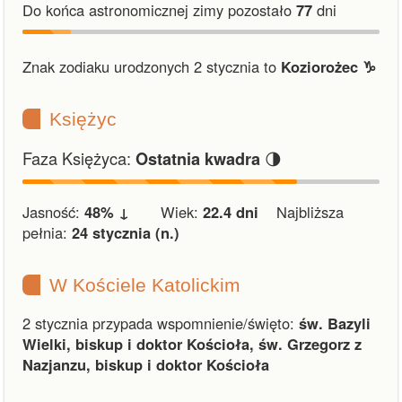
Do końca astronomicznej zimy pozostało
77
dni
Znak zodiaku urodzonych 2 stycznia to
Koziorożec ♑︎
Księżyc
Faza Księżyca:
🌗
Ostatnia kwadra
Jasność:
48% ↓
Wiek:
22.4 dni
Najbliższa
pełnia:
24 stycznia (n.)
W Kościele Katolickim
2 stycznia przypada wspomnienie/święto:
św. Bazyli
Wielki, biskup i doktor Kościoła, św. Grzegorz z
Nazjanzu, biskup i doktor Kościoła