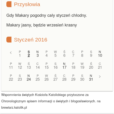
Przysłowia
Gdy Makary pogodny cały styczeń chłodny.
Makary jasny, będzie wrzesień krasny
Styczeń 2016
<
P
S
N
P
W
Ś
C
P
S
N
2
1
3
4
5
6
7
8
9
10
P
W
Ś
C
P
S
N
P
W
Ś
C
11
12
13
14
15
16
17
18
19
20
21
P
S
N
P
W
Ś
C
P
S
N
>
22
23
24
25
26
27
28
29
30
31
Wspomnienia świętych Kościoła Katolickiego przytoczone za
Chronologicznym spisem informacji o świętych i błogosławionych. na
brewiarz.katolik.pl