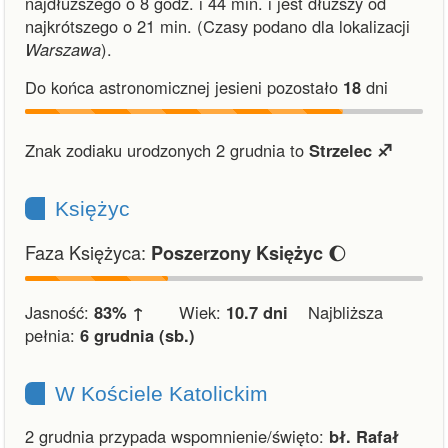
najdłuższego o 8 godz. i 44 min.
i
jest dłuższy od
najkrótszego o 21 min.
(Czasy podano dla lokalizacji
Warszawa
).
Do końca astronomicznej jesieni pozostało
18
dni
Znak zodiaku urodzonych 2 grudnia to
Strzelec ♐︎
Księżyc
Faza Księżyca:
🌔
Poszerzony Księżyc
Jasność:
83% ↑
Wiek:
10.7 dni
Najbliższa
pełnia:
6 grudnia (sb.)
W Kościele Katolickim
2 grudnia przypada wspomnienie/święto:
bł. Rafał