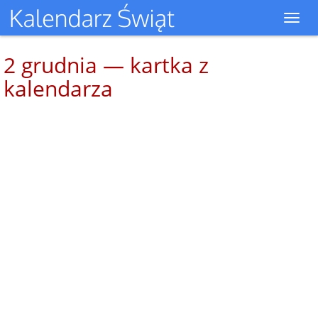
Toggl
navig
2 grudnia — kartka z
kalendarza