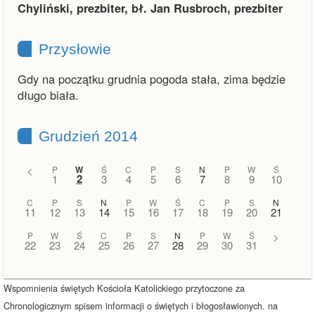
Chyliński, prezbiter, bł. Jan Rusbroch, prezbiter
Przysłowie
Gdy na początku grudnia pogoda stała, zima będzie
długo biała.
Grudzień 2014
<
P
W
Ś
C
P
S
N
P
W
Ś
2
1
3
4
5
6
7
8
9
10
C
P
S
N
P
W
Ś
C
P
S
N
11
12
13
14
15
16
17
18
19
20
21
P
W
Ś
C
P
S
N
P
W
Ś
>
22
23
24
25
26
27
28
29
30
31
Wspomnienia świętych Kościoła Katolickiego przytoczone za
Chronologicznym spisem informacji o świętych i błogosławionych. na