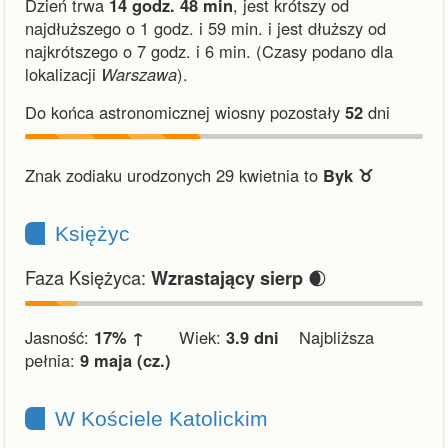
Dzień trwa
14 godz. 48 min
,
jest krótszy od
najdłuższego o 1 godz. i 59 min.
i
jest dłuższy od
najkrótszego o 7 godz. i 6 min.
(Czasy podano dla
lokalizacji
Warszawa
).
Do końca astronomicznej wiosny pozostały
52
dni
Znak zodiaku urodzonych 29 kwietnia to
Byk ♉︎
Księżyc
Faza Księżyca:
🌒
Wzrastający sierp
Jasność:
17% ↑
Wiek:
3.9 dni
Najbliższa
pełnia:
9 maja (cz.)
W Kościele Katolickim