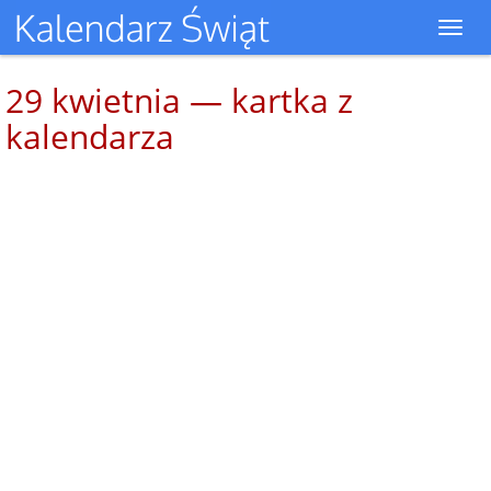
Toggl
navig
29 kwietnia — kartka z
kalendarza