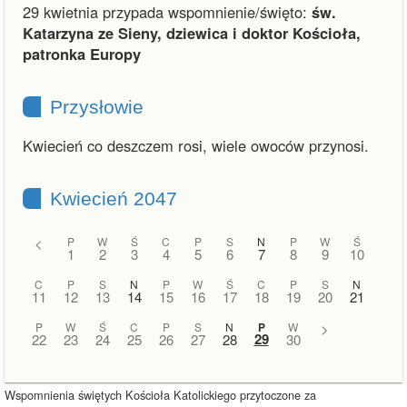
29 kwietnia przypada wspomnienie/święto:
św.
Katarzyna ze Sieny, dziewica i doktor Kościoła,
patronka Europy
Przysłowie
Kwiecień co deszczem rosi, wiele owoców przynosi.
Kwiecień 2047
<
P
W
Ś
C
P
S
N
P
W
Ś
1
2
3
4
5
6
7
8
9
10
C
P
S
N
P
W
Ś
C
P
S
N
11
12
13
14
15
16
17
18
19
20
21
P
W
Ś
C
P
S
N
P
W
>
29
22
23
24
25
26
27
28
30
Wspomnienia świętych Kościoła Katolickiego przytoczone za