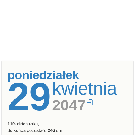
poniedziałek
29
kwietnia
2047
119.
dzień roku,
do końca pozostało
246
dni