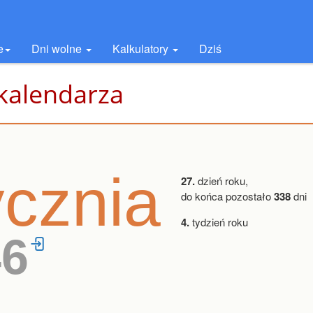
e
Dni wolne
Kalkulatory
Dziś
 kalendarza
ycznia
27.
dzień roku,
do końca pozostało
338
dni
4.
tydzień roku
46