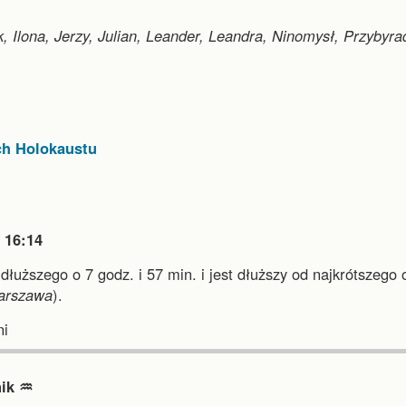
, Ilona, Jerzy, Julian, Leander, Leandra, Ninomysł, Przybyra
ch Holokaustu

16:14
jdłuższego o 7 godz. i 57 min.
i
jest dłuższy od najkrótszego 
arszawa
).
i
ik ♒︎