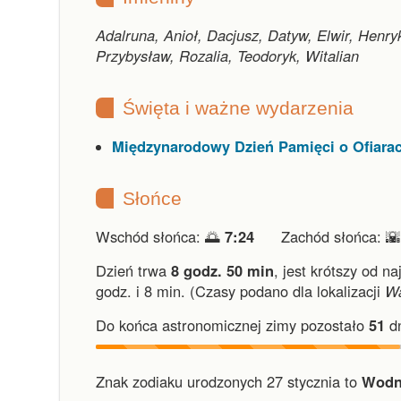
Adalruna, Anioł, Dacjusz, Datyw, Elwir, Henryk
Przybysław, Rozalia, Teodoryk, Witalian
Święta i ważne wydarzenia
Międzynarodowy Dzień Pamięci o Ofiara
Słońce
Wschód słońca: 🌅
7:24
Zachód słońca: 
Dzień trwa
8 godz. 50 min
,
jest krótszy od na
godz. i 8 min.
(Czasy podano dla lokalizacji
W
Do końca astronomicznej zimy pozostało
51
dn
Znak zodiaku urodzonych 27 stycznia to
Wodn