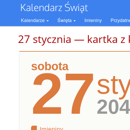
Kalendarze
Święta
Imieniny
Przydatn
27 stycznia — kartka z
sobota
27
st
20
Imieniny