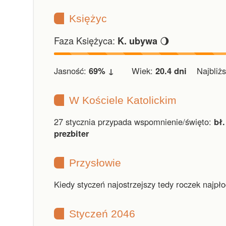
Księżyc
Faza Księżyca:
🌖
K. ubywa
Jasność:
69% ↓
Wiek:
20.4 dni
Najbliższ
W Kościele Katolickim
27 stycznia przypada wspomnienie/święto:
bł.
prezbiter
Przysłowie
Kiedy styczeń najostrzejszy tedy roczek najpło
Styczeń 2046