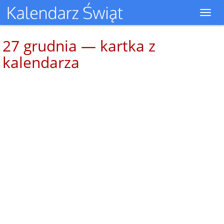
Toggl
navig
27 grudnia — kartka z
kalendarza