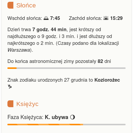
Słońce
Wschód słońca: 🌅
7:45
Zachód słońca: 🌇
15:29
Dzień trwa
7 godz. 44 min
,
jest krótszy od
najdłuższego o 9 godz. i 3 min.
i
jest dłuższy od
najkrótszego o 2 min.
(Czasy podano dla lokalizacji
Warszawa
).
Do końca astronomicznej zimy pozostały
82
dni
Znak zodiaku urodzonych 27 grudnia to
Koziorożec
♑︎
Księżyc
Faza Księżyca:
🌖
K. ubywa