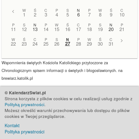
<
W
Ś
C
P
S
N
P
W
Ś
C
1
2
3
4
5
6
7
8
9
10
P
S
N
P
W
Ś
C
P
S
N
P
11
12
13
14
15
16
17
18
19
20
21
W
Ś
C
P
S
N
P
W
Ś
C
>
27
22
23
24
25
26
28
29
30
31
Wspomnienia świętych Kościoła Katolickiego przytoczone za
Chronologicznym spisem informacji o świętych i błogosławionych. na
brewiarz.katolik.pl
© KalendarzSwiat.pl
Strona korzysta z plików cookies w celu realizacji usług zgodnie z
Polityką prywatności
.
Możesz określić warunki przechowywania lub dostępu do plików
cookies w Twojej przeglądarce.
Kontakt
Polityka prywatności