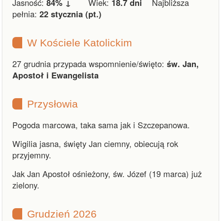
Jasność:
84% ↓
Wiek:
18.7 dni
Najbliższa
pełnia:
22 stycznia (pt.)
W Kościele Katolickim
27 grudnia przypada wspomnienie/święto:
św. Jan,
Apostoł i Ewangelista
Przysłowia
Pogoda marcowa, taka sama jak i Szczepanowa.
Wigilia jasna, święty Jan ciemny, obiecują rok
przyjemny.
Jak Jan Apostoł ośnieżony, św. Józef (19 marca) już
zielony.
Grudzień 2026