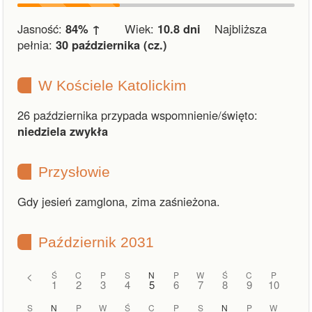
Jasność:
84% ↑
Wiek:
10.8 dni
Najbliższa
pełnia:
30 października (cz.)
W Kościele Katolickim
26 października przypada wspomnienie/święto:
niedziela zwykła
Przysłowie
Gdy jesień zamglona, zima zaśnieżona.
Październik 2031
<
Ś
C
P
S
N
P
W
Ś
C
P
1
2
3
4
5
6
7
8
9
10
S
N
P
W
Ś
C
P
S
N
P
W