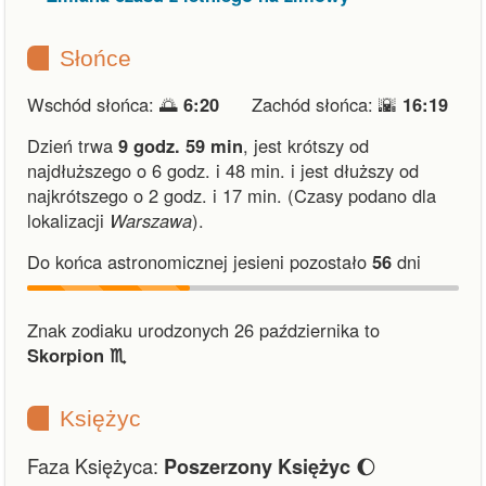
Słońce
Wschód słońca: 🌅
6:20
Zachód słońca: 🌇
16:19
Dzień trwa
9 godz. 59 min
,
jest krótszy od
najdłuższego o 6 godz. i 48 min.
i
jest dłuższy od
najkrótszego o 2 godz. i 17 min.
(Czasy podano dla
lokalizacji
Warszawa
).
Do końca astronomicznej jesieni pozostało
56
dni
Znak zodiaku urodzonych 26 października to
Skorpion ♏︎
Księżyc
Faza Księżyca:
🌔
Poszerzony Księżyc