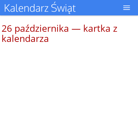
Toggl
navig
26 października — kartka z
kalendarza