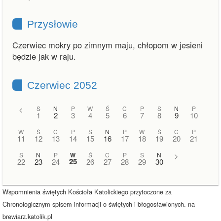
Przysłowie
Czerwiec mokry po zimnym maju, chłopom w jesieni
będzie jak w raju.
Czerwiec 2052
<
S
N
P
W
Ś
C
P
S
N
P
1
2
3
4
5
6
7
8
9
10
W
Ś
C
P
S
N
P
W
Ś
C
P
11
12
13
14
15
16
17
18
19
20
21
S
N
P
W
Ś
C
P
S
N
>
25
22
23
24
26
27
28
29
30
Wspomnienia świętych Kościoła Katolickiego przytoczone za
Chronologicznym spisem informacji o świętych i błogosławionych. na
brewiarz.katolik.pl