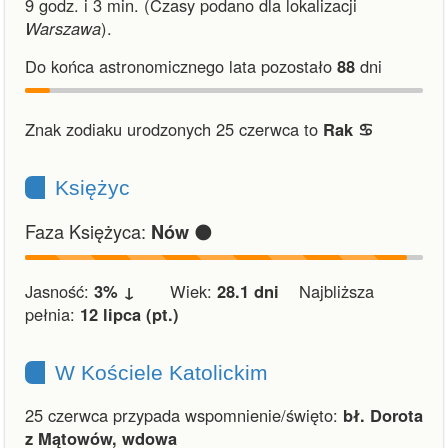
9 godz. i 3 min.
(Czasy podano dla lokalizacji
Warszawa
).
Do końca astronomicznego lata pozostało
88
dni
Znak zodiaku urodzonych 25 czerwca to
Rak ♋︎
Księżyc
Faza Księżyca:
🌑
Nów
Jasność:
3% ↓
Wiek:
28.1 dni
Najbliższa
pełnia:
12 lipca (pt.)
W Kościele Katolickim
25 czerwca przypada wspomnienie/święto:
bł. Dorota
z Mątowów, wdowa