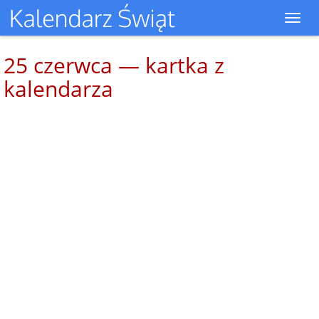
Toggl
navig
25 czerwca — kartka z
kalendarza